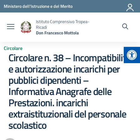
Vai ai contenuti
Vai al menu di navigazione
Vai al footer
Ministero dell'Istruzione e del Merito
Istituto Comprensivo Tropea-
Ricadi
Don Francesco Mottola
Apr
Circolare
Circolare n. 38 – Incompatibilità
e autorizzazione incarichi per
pubblici dipendenti –
Informativa Anagrafe delle
Prestazioni. incarichi
extraistituzionali del personale
scolastico