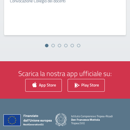
Convocazione Collegio dei docenti
Scarica la nostra app ufficiale su:
App Store
Play Store
Istituto Comprensivo Tropea-Ricadi
Don Francesco Mottola
Tropea (VV)
— Visita la pagina iniziale della scuola