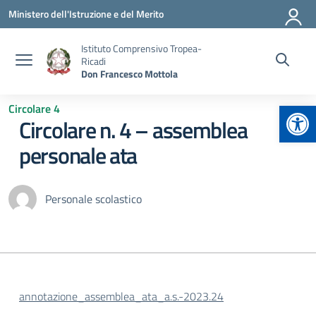
Vai ai contenuti
Vai al menu di navigazione
Vai al footer
Ministero dell'Istruzione e del Merito
Istituto Comprensivo Tropea-
Ricadi
Don Francesco Mottola
Apr
Circolare 4
Circolare n. 4 – assemblea
personale ata
Personale scolastico
annotazione_assemblea_ata_a.s.-2023.24