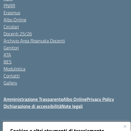
PNRR
Erasmus
Albo Online
Circolari
Docenti 25/26
Archivio Area Riservata Docenti
Genitori
ATA
BES
Modulistica
Contatti
Gallery
Amministrazione Trasparente
Albo Online
Privacy Policy
Dichiarazione di accessibilità
Note legali
Indirizzo:
Via Coniugi Crigna – Cap. 89861 – Tropea (VV)
Cookies e altri strumenti di tracciamento