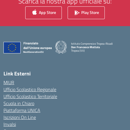
Scarica la nostra app ufficiale su:
App Store
Play Store
Istituto Comprensivo Tropea-Ricadi
Don Francesco Mottola
Tropea (VV)
— Visita la pagina iniziale della scuola
Link Esterni
MIUR
Ufficio Scolastico Regionale
Ufficio Scolastico Territoriale
Scuola in Chiaro
Piattaforma UNICA
Iscrizioni On Line
Invalsi