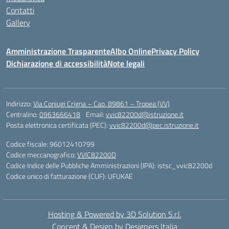
Contatti
Gallery
Amministrazione Trasparente
Albo Online
Privacy Policy
Dichiarazione di accessibilità
Note legali
Indirizzo:
Via Coniugi Crigna – Cap. 89861 – Tropea (VV)
Centralino:
0963666418
Email:
vvic82200d@istruzione.it
Posta elettronica certificata (PEC):
vvic82200d@pec.istruzione.it
Codice fiscale: 96012410799
Codice meccanografico:
VVIC82200D
Codice Indice delle Pubbliche Amministrazioni (IPA): istsc_vvic82200d
Codice unico di fatturazione (CUF): UFUKAE
Hosting & Powered by 3D Solution S.r.l.
Concept & Design by Designers Italia