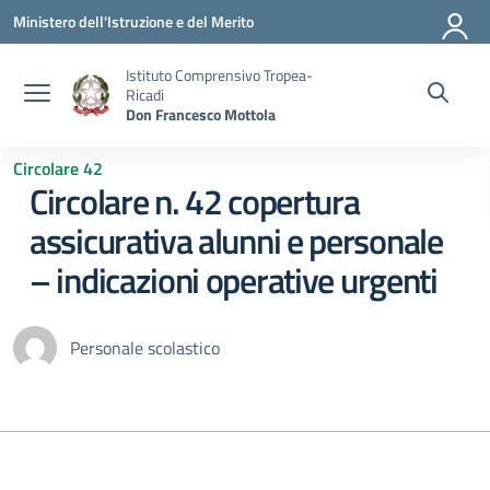
Vai ai contenuti
Vai al menu di navigazione
Vai al footer
Ministero dell'Istruzione e del Merito
Istituto Comprensivo Tropea-
Ricadi
Don Francesco Mottola
Circolare 42
Circolare n. 42 copertura
assicurativa alunni e personale
– indicazioni operative urgenti
Personale scolastico