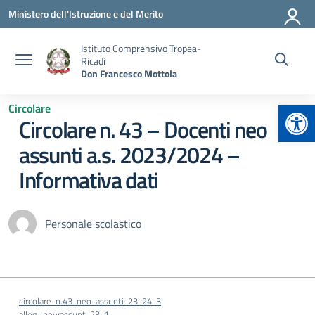
Vai ai contenuti
Vai al menu di navigazione
Vai al footer
Ministero dell'Istruzione e del Merito
Istituto Comprensivo Tropea-
Ricadi
Don Francesco Mottola
Apr
Circolare
Circolare n. 43 – Docenti neo
assunti a.s. 2023/2024 –
Informativa dati
Personale scolastico
circolare-n.43-neo-assunti-23-24-3
alleg.-newassunt-23-1