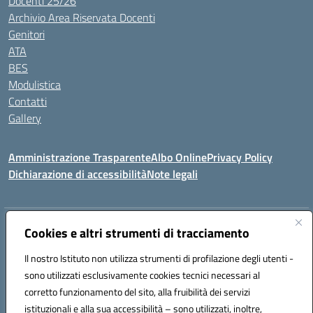
Docenti 25/26
Archivio Area Riservata Docenti
Genitori
ATA
BES
Modulistica
Contatti
Gallery
Amministrazione Trasparente
Albo Online
Privacy Policy
Dichiarazione di accessibilità
Note legali
Indirizzo:
Via Coniugi Crigna – Cap. 89861 – Tropea (VV)
Cookies e altri strumenti di tracciamento
Centralino:
0963666418
Email:
vvic82200d@istruzione.it
Posta elettronica certificata (PEC):
Il nostro Istituto non utilizza strumenti di profilazione degli utenti -
vvic82200d@pec.istruzione.it
sono utilizzati esclusivamente cookies tecnici necessari al
Codice fiscale: 96012410799
corretto funzionamento del sito, alla fruibilità dei servizi
Codice meccanografico:
VVIC82200D
istituzionali e alla sua accessibilità – sono utilizzati, inoltre,