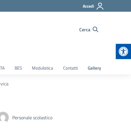
Accedi
Cerca
Apr
TA
BES
Modulistica
Contatti
Gallery
ivica
Personale scolastico