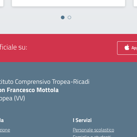
iciale su:
App
tituto Comprensivo Tropea-Ricadi
on Francesco Mottola
opea (VV)
Visita la pagina iniziale della scuola
la
I Servizi
zione
Personale scolastico