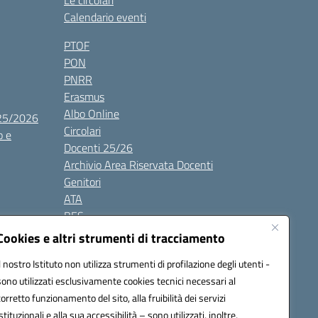
Le circolari
Calendario eventi
PTOF
PON
PNRR
Erasmus
Albo Online
025/2026
Circolari
o e
Docenti 25/26
Archivio Area Riservata Docenti
Genitori
ATA
BES
Modulistica
Cookies e altri strumenti di tracciamento
Contatti
Il nostro Istituto non utilizza strumenti di profilazione degli utenti -
Gallery
sono utilizzati esclusivamente cookies tecnici necessari al
corretto funzionamento del sito, alla fruibilità dei servizi
istituzionali e alla sua accessibilità – sono utilizzati, inoltre,