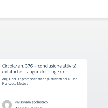
Circolare n. 376 – conclusione attività
circ
didattiche – auguri del Dirigente
Bull
Auguri del Dirigente scolastico agli studenti dell'IC Don
circola
Francesco Mottola
Cyberb
Personale scolastico
Dirigente Scolastico