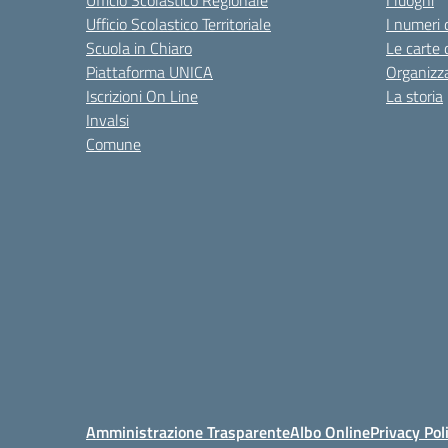
Ufficio Scolastico Regionale
I luoghi
Ufficio Scolastico Territoriale
I numeri 
Scuola in Chiaro
Le carte 
Piattaforma UNICA
Organizz
Iscrizioni On Line
La storia
Invalsi
Comune
Amministrazione Trasparente
Albo Online
Privacy Pol