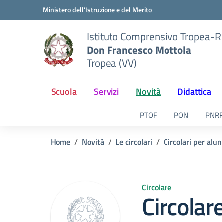
Vai ai contenuti
Vai al menu di navigazione
Vai al footer
Ministero dell'Istruzione e del Merito
Istituto Comprensivo Tropea-R
Don Francesco Mottola
Tropea (VV)
Scuola
Servizi
Novità
Didattica
PTOF
PON
PNR
Home
Novità
Le circolari
Circolari per alun
Circolare
Circolar