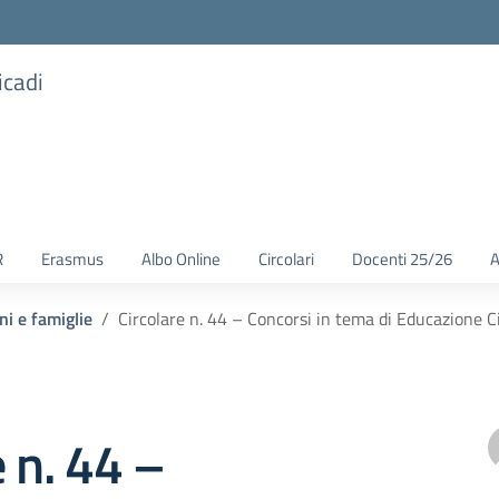
icadi
R
Erasmus
Albo Online
Circolari
Docenti 25/26
A
ni e famiglie
Circolare n. 44 – Concorsi in tema di Educazione C
e n. 44 –