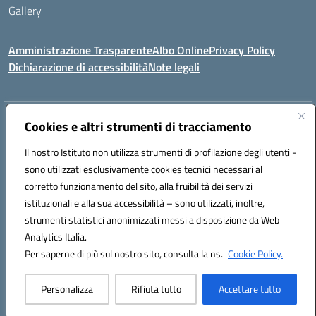
Gallery
Amministrazione Trasparente
Albo Online
Privacy Policy
Dichiarazione di accessibilità
Note legali
Indirizzo:
Via Coniugi Crigna – Cap. 89861 – Tropea (VV)
Cookies e altri strumenti di tracciamento
Centralino:
0963666418
Email:
vvic82200d@istruzione.it
Posta elettronica certificata (PEC):
Il nostro Istituto non utilizza strumenti di profilazione degli utenti -
vvic82200d@pec.istruzione.it
sono utilizzati esclusivamente cookies tecnici necessari al
Codice fiscale: 96012410799
corretto funzionamento del sito, alla fruibilità dei servizi
Codice meccanografico:
VVIC82200D
istituzionali e alla sua accessibilità – sono utilizzati, inoltre,
Codice Indice delle Pubbliche Amministrazioni (IPA): istsc_vvic82200d
strumenti statistici anonimizzati messi a disposizione da Web
Codice unico di fatturazione (CUF): UFUKAE
Analytics Italia.
Per saperne di più sul nostro sito, consulta la ns.
Cookie Policy.
Hosting & Powered by 3D Solution S.r.l.
Personalizza
Rifiuta tutto
Accettare tutto
Concept & Design by Designers Italia