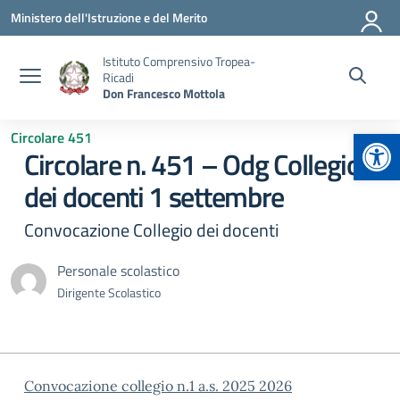
Vai ai contenuti
Vai al menu di navigazione
Vai al footer
Ministero dell'Istruzione e del Merito
Istituto Comprensivo Tropea-
Ricadi
Don Francesco Mottola
Apr
Circolare 451
Circolare n. 451 – Odg Collegio
dei docenti 1 settembre
Convocazione Collegio dei docenti
Personale scolastico
Dirigente Scolastico
Convocazione collegio n.1 a.s. 2025 2026