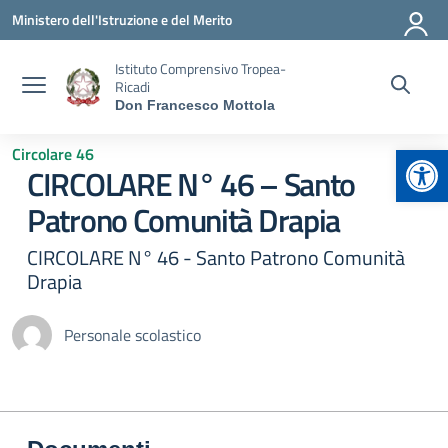
Vai ai contenuti
Vai al menu di navigazione
Vai al footer
Ministero dell'Istruzione e del Merito
Istituto Comprensivo Tropea-
Ricadi
Don Francesco Mottola
Apr
Circolare 46
CIRCOLARE N° 46 – Santo
Patrono Comunità Drapia
CIRCOLARE N° 46 - Santo Patrono Comunità
Drapia
Personale scolastico