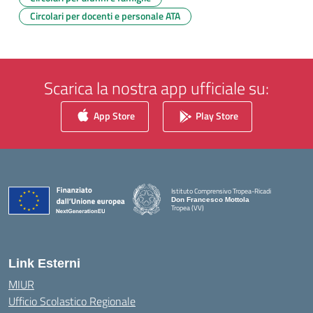
Circolari per docenti e personale ATA
Scarica la nostra app ufficiale su:
App Store
Play Store
Istituto Comprensivo Tropea-Ricadi
Don Francesco Mottola
Tropea (VV)
— Visita la pagina iniziale della scuola
Link Esterni
MIUR
Ufficio Scolastico Regionale