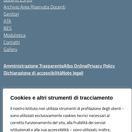
Archivio Area Riservata Docenti
Genitori
ATA
BES
Modulistica
Contatti
Gallery
Amministrazione Trasparente
Albo Online
Privacy Policy
Dichiarazione di accessibilità
Note legali
Indirizzo:
Via Coniugi Crigna – Cap. 89861 – Tropea (VV)
Cookies e altri strumenti di tracciamento
Centralino:
0963666418
Email:
vvic82200d@istruzione.it
Posta elettronica certificata (PEC):
Il nostro Istituto non utilizza strumenti di profilazione degli utenti -
vvic82200d@pec.istruzione.it
sono utilizzati esclusivamente cookies tecnici necessari al
Codice fiscale: 96012410799
corretto funzionamento del sito, alla fruibilità dei servizi
Codice meccanografico:
VVIC82200D
istituzionali e alla sua accessibilità – sono utilizzati, inoltre,
Codice Indice delle Pubbliche Amministrazioni (IPA): istsc_vvic82200d