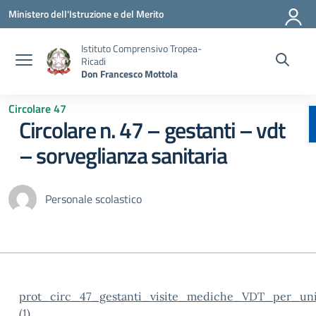
Vai ai contenuti
Vai al menu di navigazione
Vai al footer
Ministero dell'Istruzione e del Merito
Istituto Comprensivo Tropea-
Ricadi
Don Francesco Mottola
Circolare 47
Circolare n. 47 – gestanti – vdt
– sorveglianza sanitaria
Personale scolastico
prot_circ_47_gestanti_visite_mediche_VDT_per_un
(1)