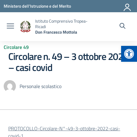
Vai ai contenuti
Vai al menu di navigazione
Vai al footer
Ministero dell'Istruzione e del Merito
Istituto Comprensivo Tropea-
Ricadi
Don Francesco Mottola
Apr
Circolare 49
Circolare n. 49 – 3 ottobre 2022
– casi covid
Personale scolastico
PROTOCOLLO-Circolare-N°-49-3-ottobre-2022-casi-
covid-1