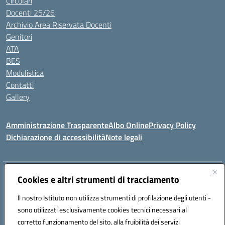
Circolari
Docenti 25/26
Archivio Area Riservata Docenti
Genitori
ATA
BES
Modulistica
Contatti
Gallery
Amministrazione Trasparente
Albo Online
Privacy Policy
Dichiarazione di accessibilità
Note legali
Indirizzo:
Via Coniugi Crigna – Cap. 89861 – Tropea (VV)
Cookies e altri strumenti di tracciamento
Centralino:
0963666418
Email:
vvic82200d@istruzione.it
Posta elettronica certificata (PEC):
Il nostro Istituto non utilizza strumenti di profilazione degli utenti -
vvic82200d@pec.istruzione.it
sono utilizzati esclusivamente cookies tecnici necessari al
Codice fiscale: 96012410799
corretto funzionamento del sito, alla fruibilità dei servizi