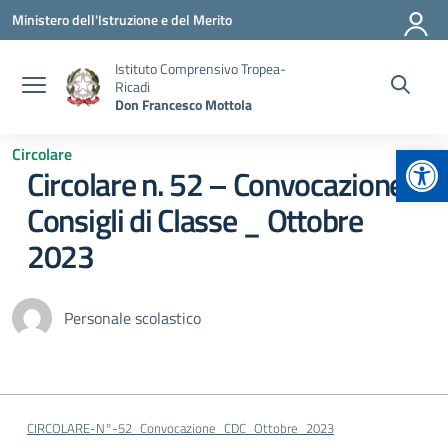
Vai ai contenuti
Vai al menu di navigazione
Vai al footer
Ministero dell'Istruzione e del Merito
Istituto Comprensivo Tropea-
Ricadi
Don Francesco Mottola
Apr
Circolare
Circolare n. 52 – Convocazione
Consigli di Classe _ Ottobre
2023
Personale scolastico
CIRCOLARE-N°-52_Convocazione_CDC_Ottobre_2023