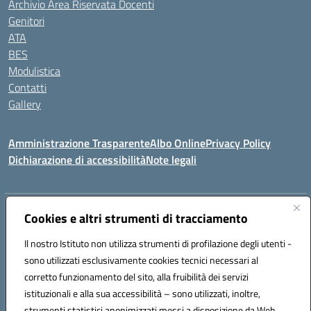
Archivio Area Riservata Docenti
Genitori
ATA
BES
Modulistica
Contatti
Gallery
Amministrazione Trasparente
Albo Online
Privacy Policy
Dichiarazione di accessibilità
Note legali
Indirizzo:
Via Coniugi Crigna – Cap. 89861 – Tropea (VV)
Cookies e altri strumenti di tracciamento
Centralino:
0963666418
Email:
vvic82200d@istruzione.it
Posta elettronica certificata (PEC):
Il nostro Istituto non utilizza strumenti di profilazione degli utenti -
vvic82200d@pec.istruzione.it
sono utilizzati esclusivamente cookies tecnici necessari al
Codice fiscale: 96012410799
corretto funzionamento del sito, alla fruibilità dei servizi
Codice meccanografico:
VVIC82200D
istituzionali e alla sua accessibilità – sono utilizzati, inoltre,
Codice Indice delle Pubbliche Amministrazioni (IPA): istsc_vvic82200d
strumenti statistici anonimizzati messi a disposizione da Web