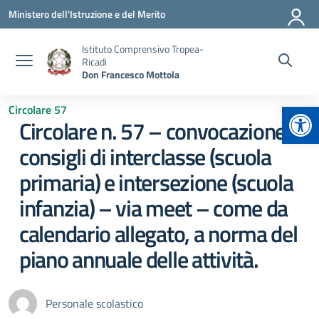
Vai ai contenuti
Vai al menu di navigazione
Vai al footer
Ministero dell'Istruzione e del Merito
Istituto Comprensivo Tropea-
Ricadi
Don Francesco Mottola
Apr
Circolare 57
Circolare n. 57 – convocazione
consigli di interclasse (scuola
primaria) e intersezione (scuola
infanzia) – via meet – come da
calendario allegato, a norma del
piano annuale delle attività.
Personale scolastico