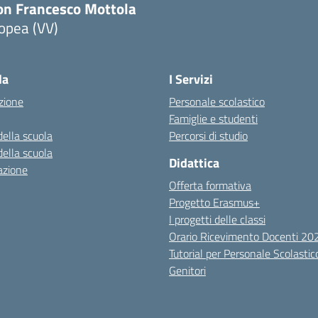
on Francesco Mottola
opea (VV)
Visita la pagina iniziale della scuola
la
I Servizi
zione
Personale scolastico
Famiglie e studenti
della scuola
Percorsi di studio
della scuola
Didattica
azione
Offerta formativa
Progetto Erasmus+
I progetti delle classi
Orario Ricevimento Docenti 2
Tutorial per Personale Scolastic
Genitori