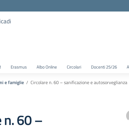
icadi
R
Erasmus
Albo Online
Circolari
Docenti 25/26
A
ni e famiglie
Circolare n. 60 – sanificazione e autosorveglianza
e n. 60 –