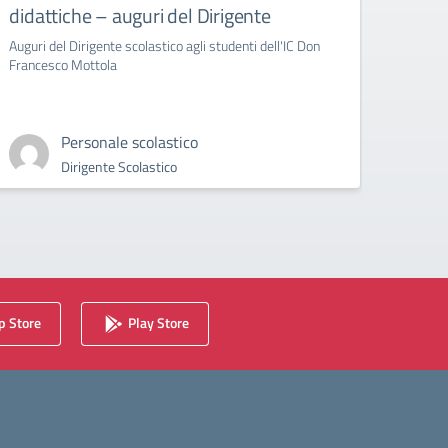
didattiche – auguri del Dirigente
Bull
Auguri del Dirigente scolastico agli studenti dell'IC Don
circola
Francesco Mottola
Cyberb
Personale scolastico
Dirigente Scolastico
 Store
Play Store