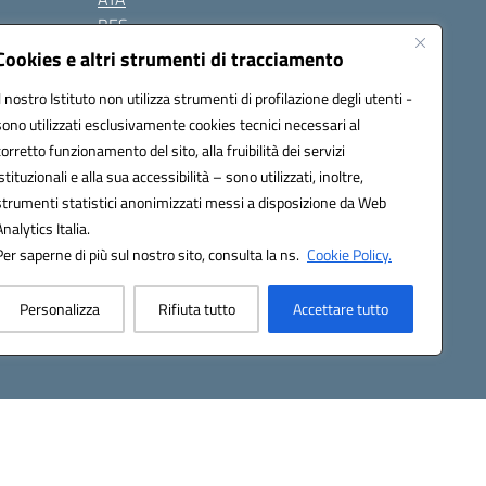
BES
Modulistica
Cookies e altri strumenti di tracciamento
Contatti
Il nostro Istituto non utilizza strumenti di profilazione degli utenti -
Gallery
sono utilizzati esclusivamente cookies tecnici necessari al
corretto funzionamento del sito, alla fruibilità dei servizi
istituzionali e alla sua accessibilità – sono utilizzati, inoltre,
strumenti statistici anonimizzati messi a disposizione da Web
Analytics Italia.
Per saperne di più sul nostro sito, consulta la ns.
Cookie Policy.
2200d@pec.istruzione.it
Personalizza
Rifiuta tutto
Accettare tutto