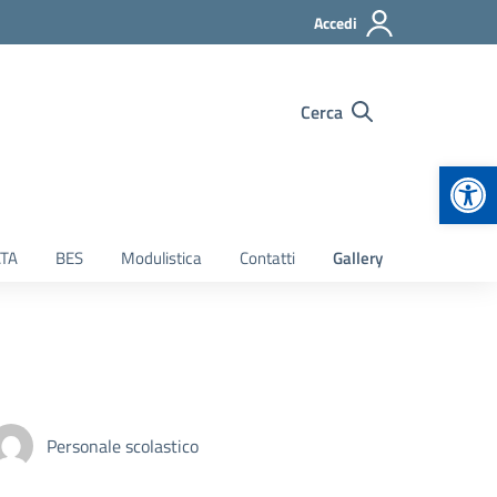
Accedi
Cerca
Apr
TA
BES
Modulistica
Contatti
Gallery
Personale scolastico