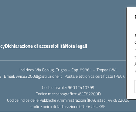
icy
Dichiarazione di accessibilità
Note legali
Indirizzo:
Via Coniugi Crigna – Cap. 89861 – Tropea (VV)
8
Email:
vvic82200d@istruzione.it
Posta elettronica certificata (PEC):
vvic8
Codice fiscale: 96012410799
Codice meccanografico:
VVIC82200D
Codice Indice delle Pubbliche Amministrazioni (IPA): istsc_vvic82200d
Codice unico di fatturazione (CUF): UFUKAE
Hosting & Powered by 3D Solution S.r.l.