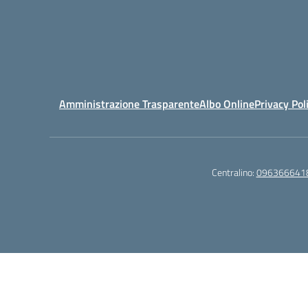
Amministrazione Trasparente
Albo Online
Privacy Pol
Centralino:
096366641