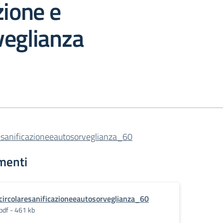
zione e
veglianza
resanificazioneeautosorveglianza_60
menti
circolaresanificazioneeautosorveglianza_60
pdf - 461 kb