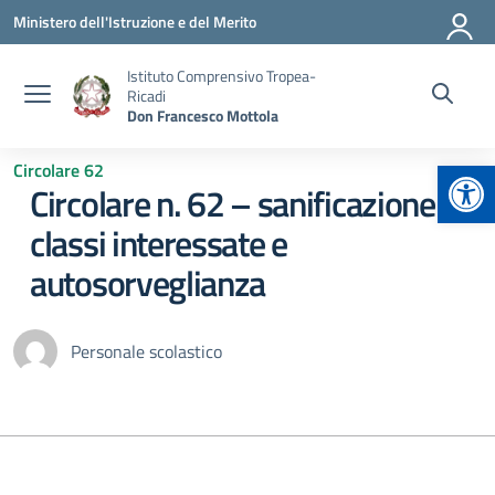
Vai ai contenuti
Vai al menu di navigazione
Vai al footer
Ministero dell'Istruzione e del Merito
Istituto Comprensivo Tropea-
Ricadi
Don Francesco Mottola
Apr
Circolare 62
Circolare n. 62 – sanificazione
classi interessate e
autosorveglianza
Personale scolastico