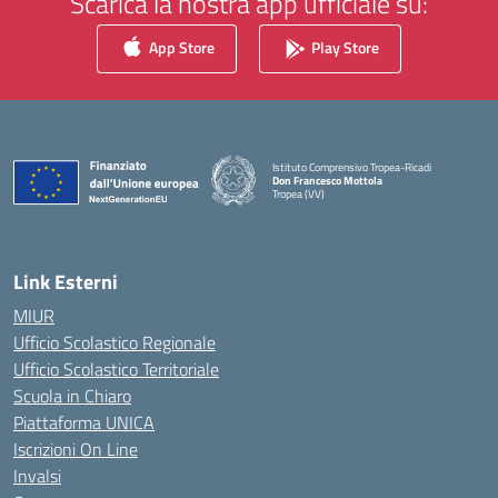
Scarica la nostra app ufficiale su:
App Store
Play Store
Istituto Comprensivo Tropea-Ricadi
Don Francesco Mottola
Tropea (VV)
— Visita la pagina iniziale della scuola
Link Esterni
MIUR
Ufficio Scolastico Regionale
Ufficio Scolastico Territoriale
Scuola in Chiaro
Piattaforma UNICA
Iscrizioni On Line
Invalsi