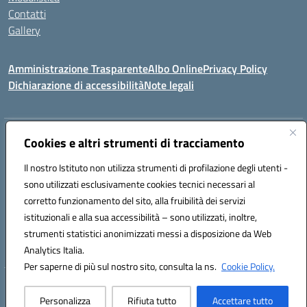
Contatti
Gallery
Amministrazione Trasparente
Albo Online
Privacy Policy
Dichiarazione di accessibilità
Note legali
Indirizzo:
Via Coniugi Crigna – Cap. 89861 – Tropea (VV)
Cookies e altri strumenti di tracciamento
Centralino:
0963666418
Email:
vvic82200d@istruzione.it
Posta elettronica certificata (PEC):
Il nostro Istituto non utilizza strumenti di profilazione degli utenti -
vvic82200d@pec.istruzione.it
sono utilizzati esclusivamente cookies tecnici necessari al
Codice fiscale: 96012410799
corretto funzionamento del sito, alla fruibilità dei servizi
Codice meccanografico:
VVIC82200D
istituzionali e alla sua accessibilità – sono utilizzati, inoltre,
Codice Indice delle Pubbliche Amministrazioni (IPA): istsc_vvic82200d
strumenti statistici anonimizzati messi a disposizione da Web
Codice unico di fatturazione (CUF): UFUKAE
Analytics Italia.
Per saperne di più sul nostro sito, consulta la ns.
Cookie Policy.
Hosting & Powered by 3D Solution S.r.l.
Personalizza
Rifiuta tutto
Accettare tutto
Concept & Design by Designers Italia