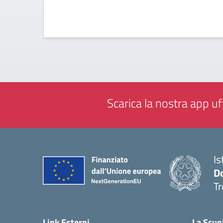
Scarica la nostra app uff
Is
D
Tr
— 
Link Esterni
La Scuo