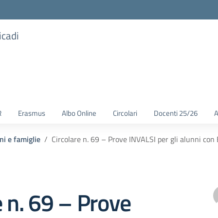
icadi
R
Erasmus
Albo Online
Circolari
Docenti 25/26
A
ni e famiglie
Circolare n. 69 – Prove INVALSI per gli alunni con 
e n. 69 – Prove