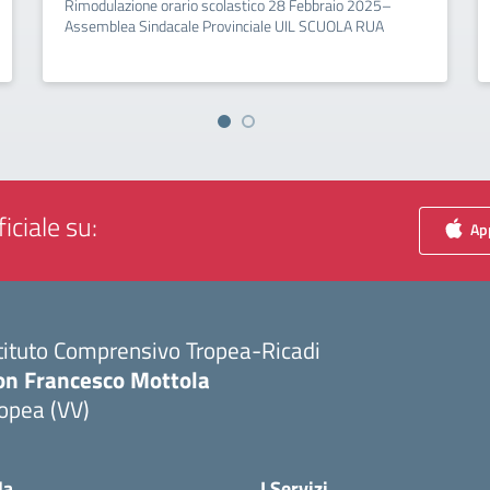
Rimodulazione orario scolastico 28 Febbraio 2025–
Assemblea Sindacale Provinciale UIL SCUOLA RUA
iciale su:
App
tituto Comprensivo Tropea-Ricadi
on Francesco Mottola
opea (VV)
Visita la pagina iniziale della scuola
la
I Servizi