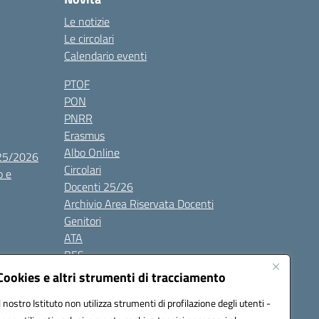
Le notizie
Le circolari
Calendario eventi
PTOF
PON
PNRR
Erasmus
Albo Online
025/2026
Circolari
o e
Docenti 25/26
Archivio Area Riservata Docenti
Genitori
ATA
BES
Modulistica
Cookies e altri strumenti di tracciamento
Contatti
Il nostro Istituto non utilizza strumenti di profilazione degli utenti -
Gallery