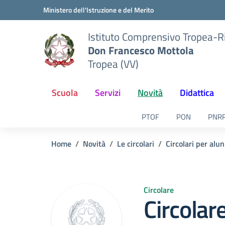
Vai ai contenuti
Vai al menu di navigazione
Vai al footer
Ministero dell'Istruzione e del Merito
Istituto Comprensivo Tropea-R
Don Francesco Mottola
Tropea (VV)
Scuola
Servizi
Novità
Didattica
PTOF
PON
PNR
Home
Novità
Le circolari
Circolari per alun
Circolare
Circolar