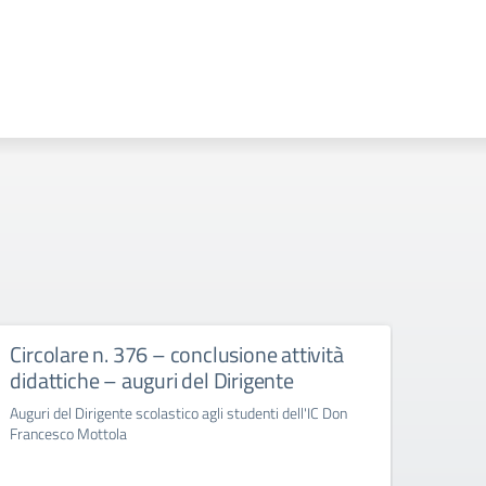
Circolare n. 376 – conclusione attività
circ
didattiche – auguri del Dirigente
Bull
Auguri del Dirigente scolastico agli studenti dell'IC Don
circola
Francesco Mottola
Cyberb