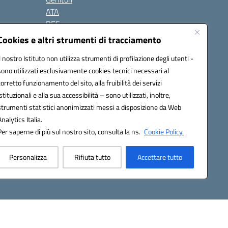
ATA
BES
Modulistica
Cookies e altri strumenti di tracciamento
Contatti
Il nostro Istituto non utilizza strumenti di profilazione degli utenti -
Gallery
sono utilizzati esclusivamente cookies tecnici necessari al
corretto funzionamento del sito, alla fruibilità dei servizi
istituzionali e alla sua accessibilità – sono utilizzati, inoltre,
strumenti statistici anonimizzati messi a disposizione da Web
Analytics Italia.
Per saperne di più sul nostro sito, consulta la ns.
Cookie Policy.
2200d@pec.istruzione.it
Personalizza
Rifiuta tutto
Accettare tutto