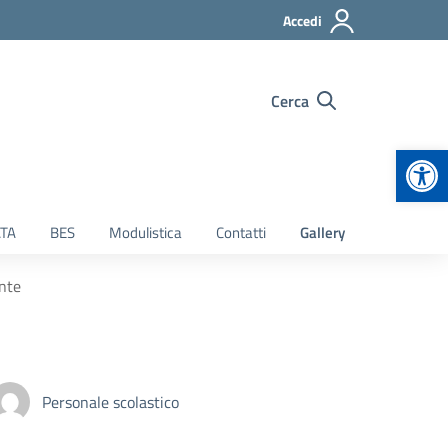
Accedi
Cerca
Apr
TA
BES
Modulistica
Contatti
Gallery
ente
Personale scolastico