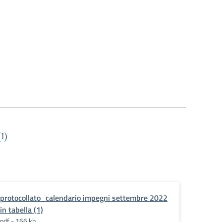
1)
protocollato_calendario impegni settembre 2022
in tabella (1)
pdf - 166 kb