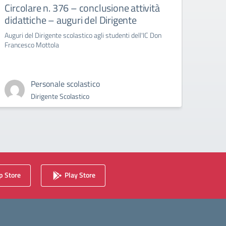
Circolare n. 376 – conclusione attività
circ
didattiche – auguri del Dirigente
Bull
Auguri del Dirigente scolastico agli studenti dell'IC Don
circola
Francesco Mottola
Cyberb
Personale scolastico
Dirigente Scolastico
 Store
Play Store