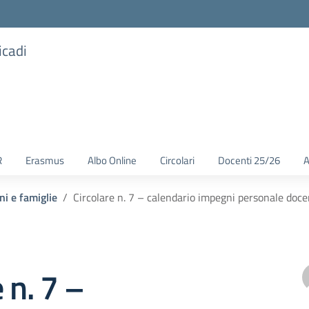
icadi
R
Erasmus
Albo Online
Circolari
Docenti 25/26
A
ni e famiglie
Circolare n. 7 – calendario impegni personale doc
 n. 7 –