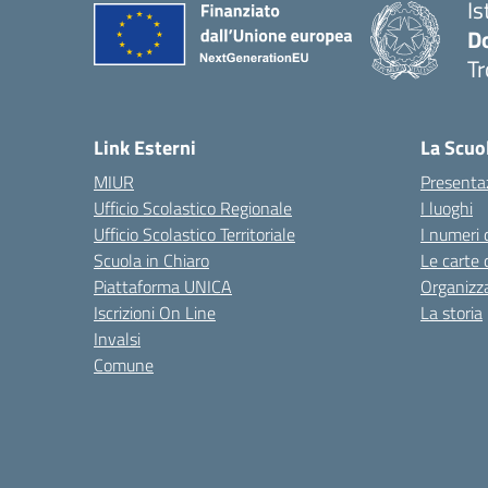
Is
D
Tr
— 
Link Esterni
La Scuo
MIUR
Presenta
Ufficio Scolastico Regionale
I luoghi
Ufficio Scolastico Territoriale
I numeri 
Scuola in Chiaro
Le carte 
Piattaforma UNICA
Organizz
Iscrizioni On Line
La storia
Invalsi
Comune