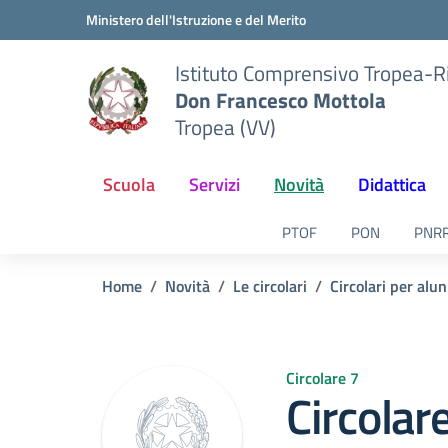
Vai ai contenuti
Vai al menu di navigazione
Vai al footer
Ministero dell'Istruzione e del Merito
Istituto Comprensivo Tropea-R
Don Francesco Mottola
Tropea (VV)
Scuola
Servizi
Novità
Didattica
PTOF
PON
PNR
Home
Novità
Le circolari
Circolari per alun
Circolare 7
Circolare