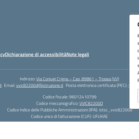
icy
Dichiarazione di accessibilità
Note legali
Indirizzo:
Via Coniugi Crigna – Cap. 89861 – Tropea (VV)
8
Email:
vvic82200d@istruzione.it
Posta elettronica certificata (PEC):
vvic8
Codice fiscale: 96012410799
Codice meccanografico:
VVIC82200D
Codice Indice delle Pubbliche Amministrazioni (IPA): istsc_vvic82200d
Codice unico di fatturazione (CUF): UFUKAE