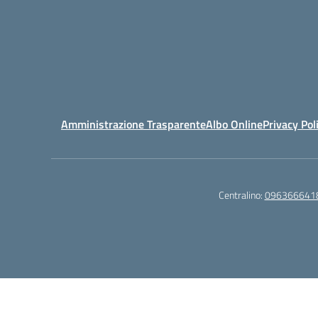
Amministrazione Trasparente
Albo Online
Privacy Pol
Centralino:
096366641