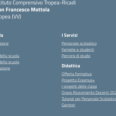
tituto Comprensivo Tropea-Ricadi
on Francesco Mottola
opea (VV)
Visita la pagina iniziale della scuola
la
I Servizi
zione
Personale scolastico
Famiglie e studenti
della scuola
Percorsi di studio
della scuola
Didattica
azione
Offerta formativa
Progetto Erasmus+
I progetti delle classi
Orario Ricevimento Docenti 2
Tutorial per Personale Scolastic
Genitori