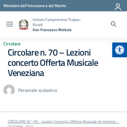
Vai ai contenuti
Vai al menu di navigazione
Vai al footer
Ministero dell'Istruzione e del Merito
Istituto Comprensivo Tropea-
Ricadi
Don Francesco Mottola
Apr
Circolare
Circolare n. 70 – Lezioni
concerto Offerta Musicale
Veneziana
Personale scolastico
CIRCOLARE-N°-70-_Lezioni-Concerto-Offerta-Musicale-di-Venezia_-
OTTOBRE-2023