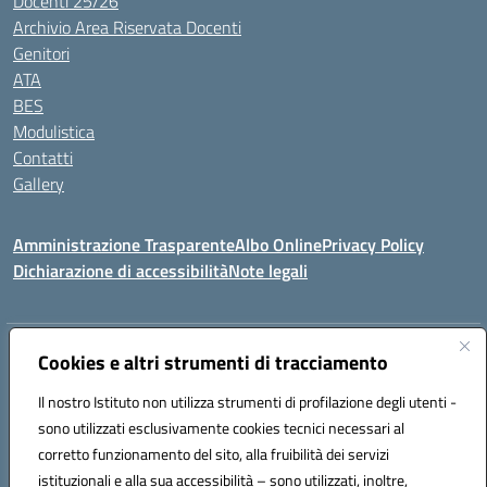
Docenti 25/26
Archivio Area Riservata Docenti
Genitori
ATA
BES
Modulistica
Contatti
Gallery
Amministrazione Trasparente
Albo Online
Privacy Policy
Dichiarazione di accessibilità
Note legali
Indirizzo:
Via Coniugi Crigna – Cap. 89861 – Tropea (VV)
Cookies e altri strumenti di tracciamento
Centralino:
0963666418
Email:
vvic82200d@istruzione.it
Posta elettronica certificata (PEC):
Il nostro Istituto non utilizza strumenti di profilazione degli utenti -
vvic82200d@pec.istruzione.it
sono utilizzati esclusivamente cookies tecnici necessari al
Codice fiscale: 96012410799
corretto funzionamento del sito, alla fruibilità dei servizi
Codice meccanografico:
VVIC82200D
istituzionali e alla sua accessibilità – sono utilizzati, inoltre,