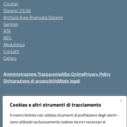
Circolari
Docenti 25/26
Archivio Area Riservata Docenti
Genitori
ATA
BES
Modulistica
Contatti
Gallery
Amministrazione Trasparente
Albo Online
Privacy Policy
Dichiarazione di accessibilità
Note legali
Indirizzo:
Via Coniugi Crigna – Cap. 89861 – Tropea (VV)
Cookies e altri strumenti di tracciamento
Centralino:
0963666418
Email:
vvic82200d@istruzione.it
Posta elettronica certificata (PEC):
Il nostro Istituto non utilizza strumenti di profilazione degli utenti -
vvic82200d@pec.istruzione.it
sono utilizzati esclusivamente cookies tecnici necessari al
Codice fiscale: 96012410799