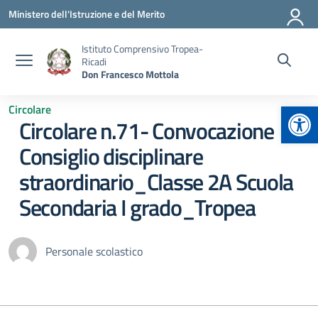
Vai ai contenuti
Vai al menu di navigazione
Vai al footer
Ministero dell'Istruzione e del Merito
Istituto Comprensivo Tropea-
Ricadi
Don Francesco Mottola
Apr
Circolare
Circolare n.71- Convocazione
Consiglio disciplinare
straordinario_Classe 2A Scuola
Secondaria I grado_Tropea
Personale scolastico