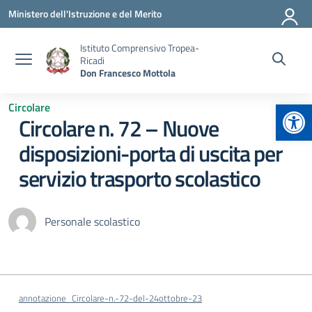
Vai ai contenuti
Vai al menu di navigazione
Vai al footer
Ministero dell'Istruzione e del Merito
Istituto Comprensivo Tropea-
Ricadi
Don Francesco Mottola
Apr
Circolare
Circolare n. 72 – Nuove
disposizioni-porta di uscita per
servizio trasporto scolastico
Personale scolastico
annotazione_Circolare-n.-72-del-24ottobre-23