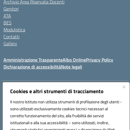
Archivio Area Riservata Docenti
Genitori
ATA
BES
Modulistica
Contatti
Gallery
Amministrazione Trasparente
Albo Online
Privacy Policy
Dichiarazione di accessibilità
Note legali
Indirizzo:
Via Coniugi Crigna – Cap. 89861 – Tropea (VV)
Cookies e altri strumenti di tracciamento
Centralino:
0963666418
Email:
vvic82200d@istruzione.it
Posta elettronica certificata (PEC):
Il nostro Istituto non utilizza strumenti di profilazione degli utenti -
vvic82200d@pec.istruzione.it
sono utilizzati esclusivamente cookies tecnici necessari al
Codice fiscale: 96012410799
corretto funzionamento del sito, alla fruibilità dei servizi
Codice meccanografico:
VVIC82200D
istituzionali e alla sua accessibilità – sono utilizzati, inoltre,
Codice Indice delle Pubbliche Amministrazioni (IPA): istsc_vvic82200d
strumenti statistici anonimizzati messi a disposizione da Web