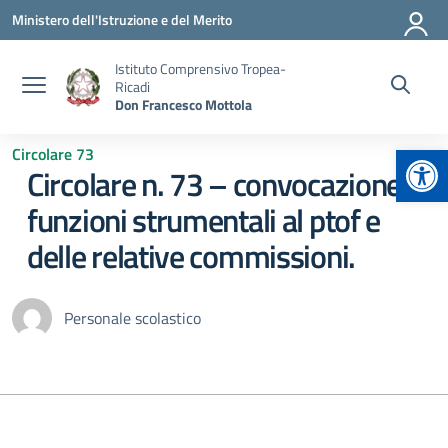
Vai ai contenuti
Vai al menu di navigazione
Vai al footer
Ministero dell'Istruzione e del Merito
Istituto Comprensivo Tropea-
Ricadi
Don Francesco Mottola
Apr
Circolare 73
Circolare n. 73 – convocazione
funzioni strumentali al ptof e
delle relative commissioni.
Personale scolastico