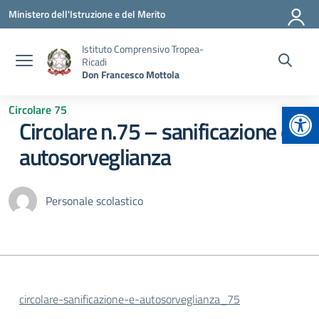
Vai ai contenuti
Vai al menu di navigazione
Vai al footer
Ministero dell'Istruzione e del Merito
Istituto Comprensivo Tropea-
Ricadi
Don Francesco Mottola
Apr
Circolare 75
Circolare n.75 – sanificazione e
autosorveglianza
Personale scolastico
circolare-sanificazione-e-autosorveglianza_75