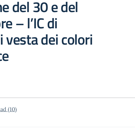
he del 30 e del
e – l’IC di
i vesta dei colori
ce
ad (10)