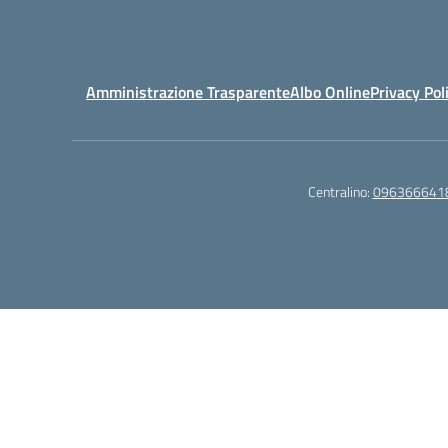
Amministrazione Trasparente
Albo Online
Privacy Pol
Centralino:
096366641