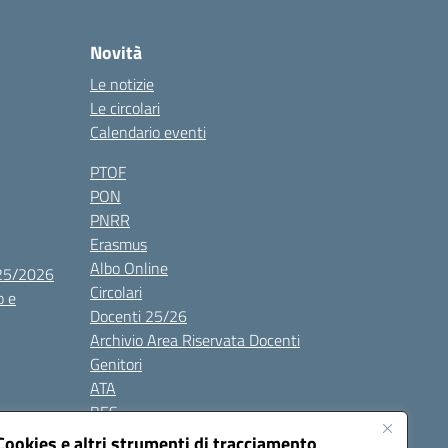
Novità
Le notizie
Le circolari
Calendario eventi
PTOF
PON
PNRR
Erasmus
Albo Online
025/2026
Circolari
o e
Docenti 25/26
Archivio Area Riservata Docenti
Genitori
ATA
BES
Modulistica
Cookies e altri strumenti di tracciamento