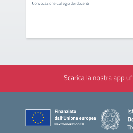
Convocazione Collegio dei docenti
Scarica la nostra app uff
Is
D
Tr