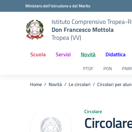
Vai ai contenuti
Vai al menu di navigazione
Vai al footer
Ministero dell'Istruzione e del Merito
Istituto Comprensivo Tropea-R
Don Francesco Mottola
Tropea (VV)
Scuola
Servizi
Novità
Didattica
PTOF
PON
PNR
Home
Novità
Le circolari
Circolari per alun
Circolare
Circolare