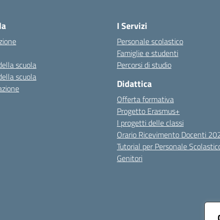
Visita la pagina iniziale della scuola
la
I Servizi
zione
Personale scolastico
Famiglie e studenti
della scuola
Percorsi di studio
della scuola
Didattica
azione
Offerta formativa
Progetto Erasmus+
I progetti delle classi
Orario Ricevimento Docenti 2
Tutorial per Personale Scolastic
Genitori