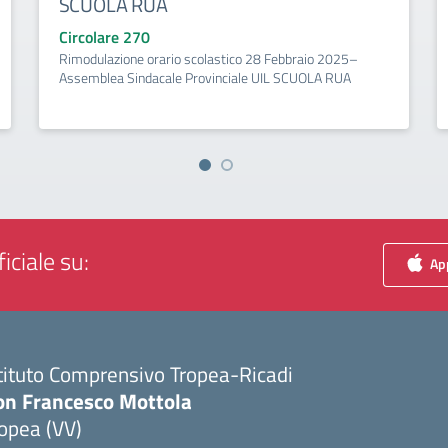
SCUOLA RUA
Circolare 270
Rimodulazione orario scolastico 28 Febbraio 2025–
Assemblea Sindacale Provinciale UIL SCUOLA RUA
iciale su:
App
tituto Comprensivo Tropea-Ricadi
on Francesco Mottola
opea (VV)