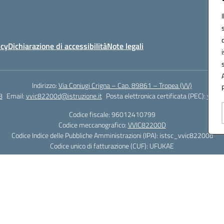
icy
Dichiarazione di accessibilità
Note legali
Indirizzo:
Via Coniugi Crigna – Cap. 89861 – Tropea (VV)
8
Email:
vvic82200d@istruzione.it
Posta elettronica certificata (PEC):
vvic8
Codice fiscale: 96012410799
Codice meccanografico:
VVIC82200D
Codice Indice delle Pubbliche Amministrazioni (IPA): istsc_vvic82200d
Codice unico di fatturazione (CUF): UFUKAE
Hosting & Powered by 3D Solution S.r.l.
Concept & Design by Designers Italia