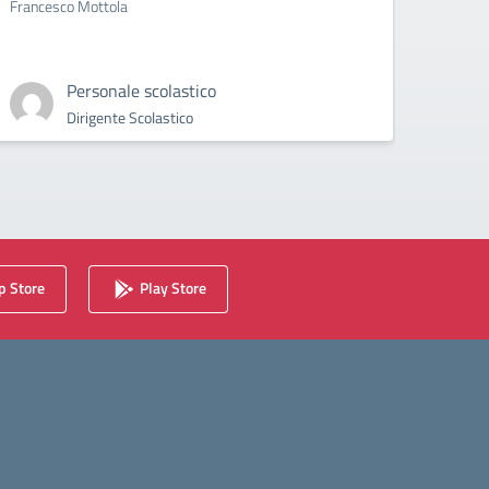
Francesco Mottola
Cyberb
Personale scolastico
Dirigente Scolastico
 Store
Play Store