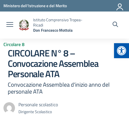
Vai ai contenuti
Vai al menu di navigazione
Vai al footer
Ministero dell'Istruzione e del Merito
Istituto Comprensivo Tropea-
Ricadi
Don Francesco Mottola
Apr
Circolare 8
CIRCOLARE N° 8 –
Convocazione Assemblea
Personale ATA
Convocazione Assemblea d'inizio anno del
personale ATA
Personale scolastico
Dirigente Scolastico