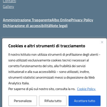
Contatti
Gallery
Amministrazione Trasparente
Albo Online
Privacy Policy
Dichiarazione di accessibilità
Note legali
Indirizzo:
Via Coniugi Crigna – Cap. 89861 – Tropea (VV)
Cookies e altri strumenti di tracciamento
Centralino:
0963666418
Email:
vvic82200d@istruzione.it
Posta elettronica certificata (PEC):
Il nostro Istituto non utilizza strumenti di profilazione degli utenti -
vvic82200d@pec.istruzione.it
sono utilizzati esclusivamente cookies tecnici necessari al
Codice fiscale: 96012410799
corretto funzionamento del sito, alla fruibilità dei servizi
Codice meccanografico:
VVIC82200D
istituzionali e alla sua accessibilità – sono utilizzati, inoltre,
Codice Indice delle Pubbliche Amministrazioni (IPA): istsc_vvic82200d
strumenti statistici anonimizzati messi a disposizione da Web
Codice unico di fatturazione (CUF): UFUKAE
Analytics Italia.
Per saperne di più sul nostro sito, consulta la ns.
Cookie Policy.
Hosting & Powered by 3D Solution S.r.l.
Personalizza
Rifiuta tutto
Accettare tutto
Concept & Design by Designers Italia