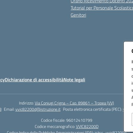
Orario Ricevimento Docenti 2
Tutorial per Personale Scolastic
Genitori
icy
Dichiarazione di accessibilità
Note legali
Indirizzo:
Via Coniugi Crigna – Cap. 89861 – Tropea (VV)
8
Email:
vvic82200d@istruzione.it
Posta elettronica certificata (PEC):
vvic8
Codice fiscale: 96012410799
Codice meccanografico:
VVIC82200D
Codice Indice delle Pubbliche Amministrazioni (IPA): istsc_vvic82200d