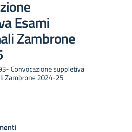
zione
iva Esami
nali Zambrone
5
3- Convocazione suppletiva
ali Zambrone 2024-25
menti