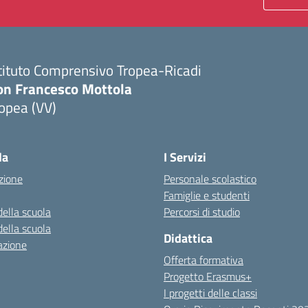
tituto Comprensivo Tropea-Ricadi
on Francesco Mottola
opea (VV)
Visita la pagina iniziale della scuola
la
I Servizi
zione
Personale scolastico
Famiglie e studenti
della scuola
Percorsi di studio
della scuola
Didattica
azione
Offerta formativa
Progetto Erasmus+
I progetti delle classi