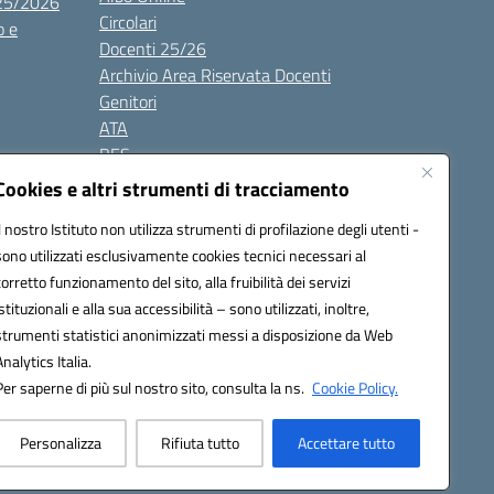
025/2026
Circolari
o e
Docenti 25/26
Archivio Area Riservata Docenti
Genitori
ATA
BES
Modulistica
Cookies e altri strumenti di tracciamento
Contatti
Il nostro Istituto non utilizza strumenti di profilazione degli utenti -
Gallery
sono utilizzati esclusivamente cookies tecnici necessari al
corretto funzionamento del sito, alla fruibilità dei servizi
istituzionali e alla sua accessibilità – sono utilizzati, inoltre,
strumenti statistici anonimizzati messi a disposizione da Web
Analytics Italia.
Per saperne di più sul nostro sito, consulta la ns.
Cookie Policy.
2200d@pec.istruzione.it
Personalizza
Rifiuta tutto
Accettare tutto