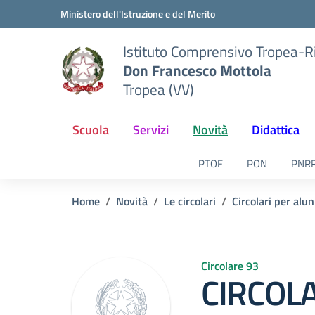
Vai ai contenuti
Vai al menu di navigazione
Vai al footer
Ministero dell'Istruzione e del Merito
Istituto Comprensivo Tropea-R
Don Francesco Mottola
Tropea (VV)
Scuola
Servizi
Novità
Didattica
PTOF
PON
PNR
Home
Novità
Le circolari
Circolari per alun
Circolare 93
CIRCOLA