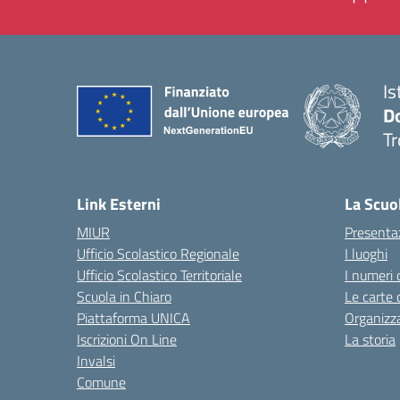
Is
D
Tr
— 
Link Esterni
La Scuo
MIUR
Presenta
Ufficio Scolastico Regionale
I luoghi
Ufficio Scolastico Territoriale
I numeri 
Scuola in Chiaro
Le carte 
Piattaforma UNICA
Organizz
Iscrizioni On Line
La storia
Invalsi
Comune