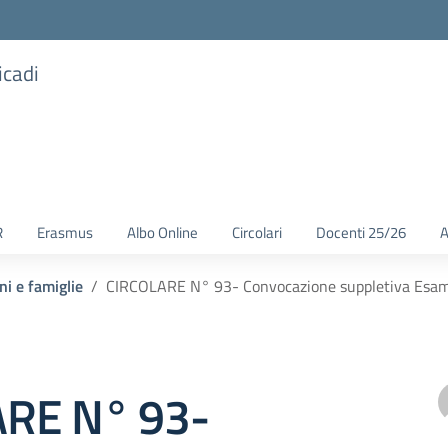
icadi
R
Erasmus
Albo Online
Circolari
Docenti 25/26
A
ni e famiglie
CIRCOLARE N° 93- Convocazione suppletiva Esam
RE N° 93-