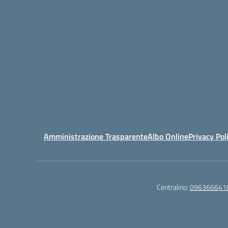
Amministrazione Trasparente
Albo Online
Privacy Pol
Centralino:
096366641