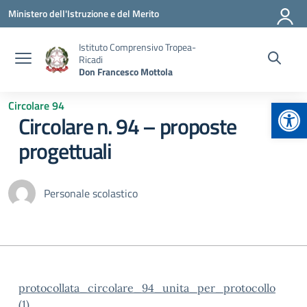
Vai ai contenuti
Vai al menu di navigazione
Vai al footer
Ministero dell'Istruzione e del Merito
Istituto Comprensivo Tropea-
Ricadi
Don Francesco Mottola
Apr
Circolare 94
Circolare n. 94 – proposte
progettuali
Personale scolastico
protocollata_circolare_94_unita_per_protocollo
(1)