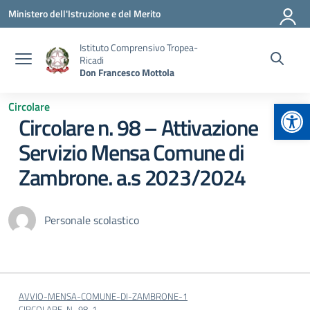
Vai ai contenuti
Vai al menu di navigazione
Vai al footer
Ministero dell'Istruzione e del Merito
Istituto Comprensivo Tropea-
Ricadi
Don Francesco Mottola
Apr
Circolare
Circolare n. 98 – Attivazione
Servizio Mensa Comune di
Zambrone. a.s 2023/2024
Personale scolastico
AVVIO-MENSA-COMUNE-DI-ZAMBRONE-1
CIRCOLARE-N.-98-1