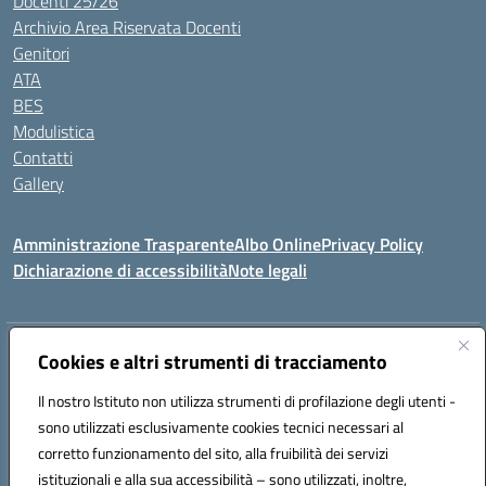
Docenti 25/26
Archivio Area Riservata Docenti
Genitori
ATA
BES
Modulistica
Contatti
Gallery
Amministrazione Trasparente
Albo Online
Privacy Policy
Dichiarazione di accessibilità
Note legali
Indirizzo:
Via Coniugi Crigna – Cap. 89861 – Tropea (VV)
Cookies e altri strumenti di tracciamento
Centralino:
0963666418
Email:
vvic82200d@istruzione.it
Posta elettronica certificata (PEC):
Il nostro Istituto non utilizza strumenti di profilazione degli utenti -
vvic82200d@pec.istruzione.it
sono utilizzati esclusivamente cookies tecnici necessari al
Codice fiscale: 96012410799
corretto funzionamento del sito, alla fruibilità dei servizi
Codice meccanografico:
VVIC82200D
istituzionali e alla sua accessibilità – sono utilizzati, inoltre,