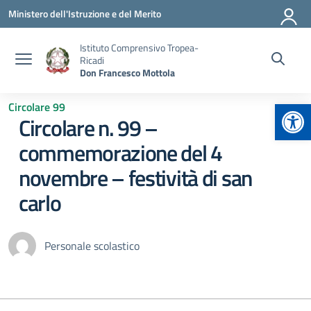
Vai ai contenuti
Vai al menu di navigazione
Vai al footer
Ministero dell'Istruzione e del Merito
Istituto Comprensivo Tropea-
Ricadi
Don Francesco Mottola
Apr
Circolare 99
Circolare n. 99 –
commemorazione del 4
novembre – festività di san
carlo
Personale scolastico