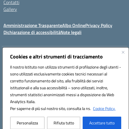
Contatti
Gallery
Amministrazione Trasparente
Albo Online
Privacy Policy
Dichiarazione di accessibilità
Note legali
Indirizzo:
Via Coniugi Crigna – Cap. 89861 – Tropea (VV)
Cookies e altri strumenti di tracciamento
Centralino:
0963666418
Email:
vvic82200d@istruzione.it
Posta elettronica certificata (PEC):
Il nostro Istituto non utilizza strumenti di profilazione degli utenti -
vvic82200d@pec.istruzione.it
sono utilizzati esclusivamente cookies tecnici necessari al
Codice fiscale: 96012410799
corretto funzionamento del sito, alla fruibilità dei servizi
Codice meccanografico:
VVIC82200D
istituzionali e alla sua accessibilità – sono utilizzati, inoltre,
Codice Indice delle Pubbliche Amministrazioni (IPA): istsc_vvic82200d
strumenti statistici anonimizzati messi a disposizione da Web
Codice unico di fatturazione (CUF): UFUKAE
Analytics Italia.
Per saperne di più sul nostro sito, consulta la ns.
Cookie Policy.
Hosting & Powered by 3D Solution S.r.l.
Personalizza
Rifiuta tutto
Accettare tutto
Concept & Design by Designers Italia