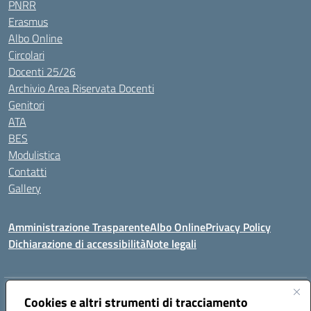
PNRR
Erasmus
Albo Online
Circolari
Docenti 25/26
Archivio Area Riservata Docenti
Genitori
ATA
BES
Modulistica
Contatti
Gallery
Amministrazione Trasparente
Albo Online
Privacy Policy
Dichiarazione di accessibilità
Note legali
Indirizzo:
Via Coniugi Crigna – Cap. 89861 – Tropea (VV)
Cookies e altri strumenti di tracciamento