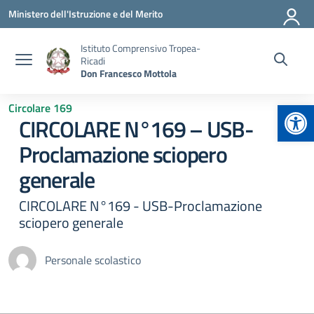
Vai ai contenuti
Vai al menu di navigazione
Vai al footer
Ministero dell'Istruzione e del Merito
Istituto Comprensivo Tropea-
Ricadi
Don Francesco Mottola
Apr
Circolare 169
CIRCOLARE N°169 – USB-
Proclamazione sciopero
generale
CIRCOLARE N°169 - USB-Proclamazione
sciopero generale
Personale scolastico