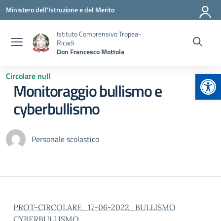
Vai ai contenuti
Vai al menu di navigazione
Vai al footer
Ministero dell'Istruzione e del Merito
Istituto Comprensivo Tropea-
Ricadi
Don Francesco Mottola
Apr
Circolare null
Monitoraggio bullismo e
cyberbullismo
Personale scolastico
PROT-CIRCOLARE_17-06-2022_BULLISMO
CYBERBULLISMO