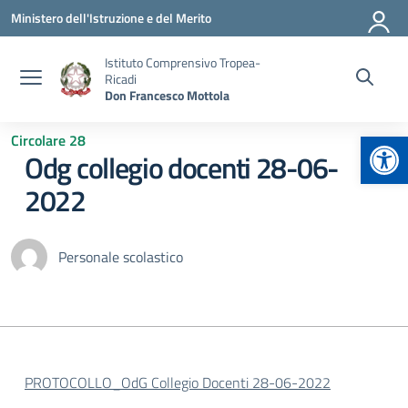
Vai ai contenuti
Vai al menu di navigazione
Vai al footer
Ministero dell'Istruzione e del Merito
Istituto Comprensivo Tropea-
Ricadi
Don Francesco Mottola
Apr
Circolare 28
Odg collegio docenti 28-06-
2022
Personale scolastico
PROTOCOLLO_OdG Collegio Docenti 28-06-2022