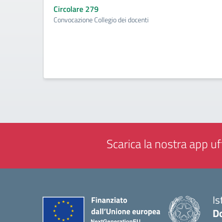
Circolare 279
Convocazione Collegio dei docenti
Scarica la nostra app uff
Is
D