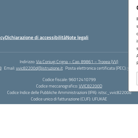
icy
Dichiarazione di accessibilità
Note legali
Indirizzo:
Via Coniugi Crigna – Cap. 89861 – Tropea (VV)
8
Email:
vvic82200d@istruzione.it
Posta elettronica certificata (PEC):
vvic8
Codice fiscale: 96012410799
Codice meccanografico:
VVIC82200D
Codice Indice delle Pubbliche Amministrazioni (IPA): istsc_vvic82200d
Codice unico di fatturazione (CUF): UFUKAE
Hosting & Powered by 3D Solution S.r.l.
Concept & Design by Designers Italia