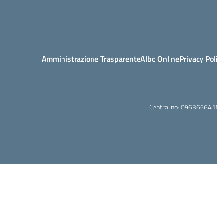
Amministrazione Trasparente
Albo Online
Privacy Pol
Centralino:
096366641