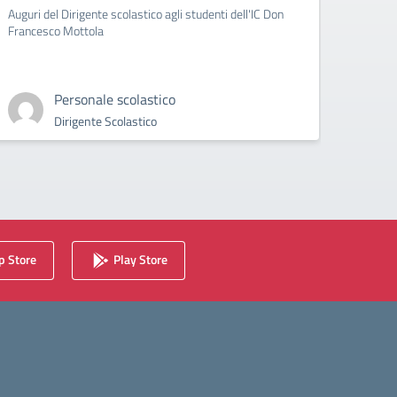
Auguri del Dirigente scolastico agli studenti dell'IC Don
circola
Francesco Mottola
Cyberb
Personale scolastico
Dirigente Scolastico
 Store
Play Store