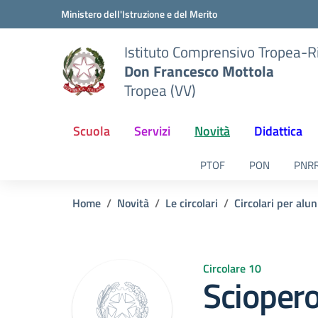
Vai ai contenuti
Vai al menu di navigazione
Vai al footer
Ministero dell'Istruzione e del Merito
Istituto Comprensivo Tropea-R
Don Francesco Mottola
Tropea (VV)
Scuola
Servizi
Novità
Didattica
PTOF
PON
PNR
Home
Novità
Le circolari
Circolari per alun
Circolare 10
Sciopero