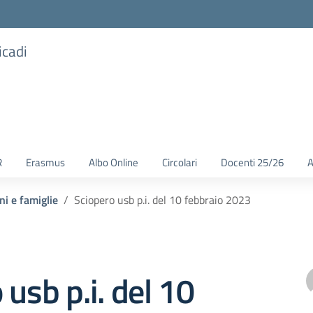
icadi
R
Erasmus
Albo Online
Circolari
Docenti 25/26
A
ni e famiglie
Sciopero usb p.i. del 10 febbraio 2023
 usb p.i. del 10