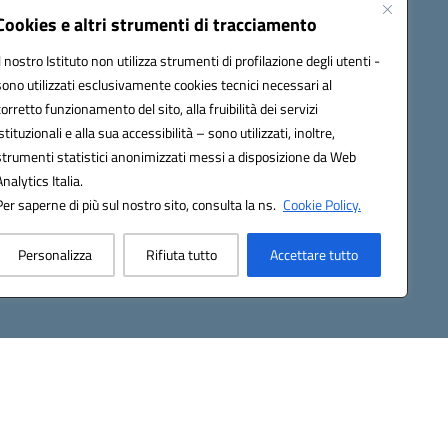
Modulistica
Cookies e altri strumenti di tracciamento
Contatti
Il nostro Istituto non utilizza strumenti di profilazione degli utenti -
Gallery
sono utilizzati esclusivamente cookies tecnici necessari al
corretto funzionamento del sito, alla fruibilità dei servizi
istituzionali e alla sua accessibilità – sono utilizzati, inoltre,
strumenti statistici anonimizzati messi a disposizione da Web
Analytics Italia.
Per saperne di più sul nostro sito, consulta la ns.
Cookie Policy.
2200d@pec.istruzione.it
Personalizza
Rifiuta tutto
Accettare tutto