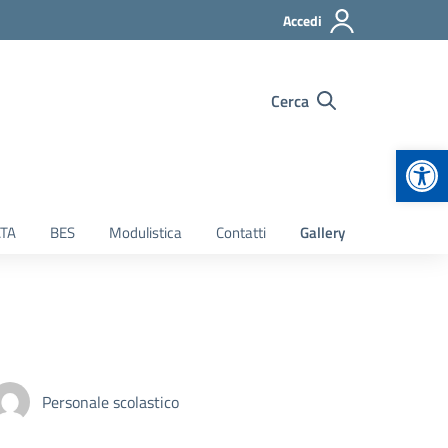
Accedi
Cerca
Apr
TA
BES
Modulistica
Contatti
Gallery
Personale scolastico