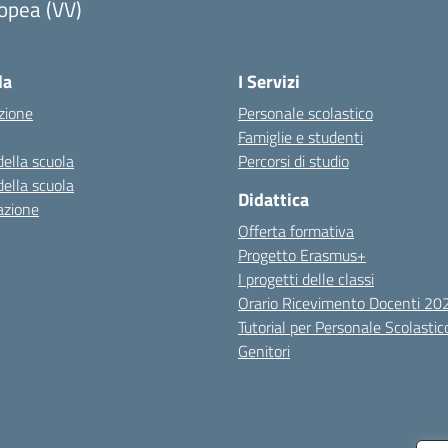
opea (VV)
Visita la pagina iniziale della scuola
la
I Servizi
zione
Personale scolastico
Famiglie e studenti
della scuola
Percorsi di studio
della scuola
Didattica
azione
Offerta formativa
Progetto Erasmus+
I progetti delle classi
Orario Ricevimento Docenti 2
Tutorial per Personale Scolastic
Genitori