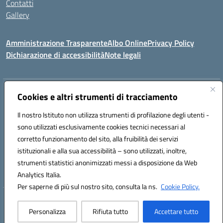
Contatti
Gallery
Amministrazione Trasparente
Albo Online
Privacy Policy
Dichiarazione di accessibilità
Note legali
Indirizzo:
Via Coniugi Crigna – Cap. 89861 – Tropea (VV)
Cookies e altri strumenti di tracciamento
Centralino:
0963666418
Email:
vvic82200d@istruzione.it
Posta elettronica certificata (PEC):
Il nostro Istituto non utilizza strumenti di profilazione degli utenti -
vvic82200d@pec.istruzione.it
sono utilizzati esclusivamente cookies tecnici necessari al
Codice fiscale: 96012410799
corretto funzionamento del sito, alla fruibilità dei servizi
Codice meccanografico:
VVIC82200D
istituzionali e alla sua accessibilità – sono utilizzati, inoltre,
Codice Indice delle Pubbliche Amministrazioni (IPA): istsc_vvic82200d
strumenti statistici anonimizzati messi a disposizione da Web
Codice unico di fatturazione (CUF): UFUKAE
Analytics Italia.
Per saperne di più sul nostro sito, consulta la ns.
Cookie Policy.
Hosting & Powered by 3D Solution S.r.l.
Personalizza
Rifiuta tutto
Accettare tutto
Concept & Design by Designers Italia