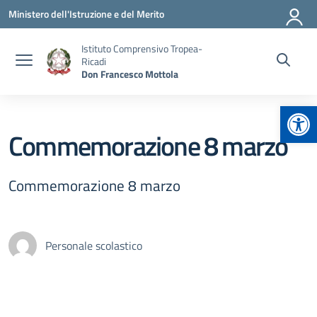
Vai ai contenuti
Vai al menu di navigazione
Vai al footer
Ministero dell'Istruzione e del Merito
Istituto Comprensivo Tropea-
Ricadi
Don Francesco Mottola
Apr
Commemorazione 8 marzo
Commemorazione 8 marzo
Personale scolastico