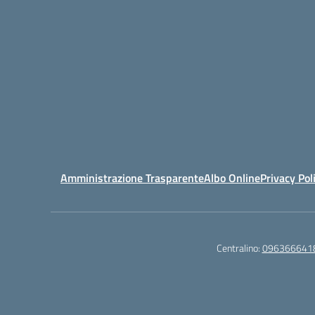
Amministrazione Trasparente
Albo Online
Privacy Pol
Centralino:
096366641