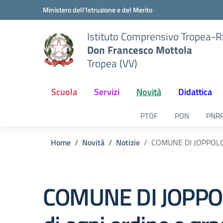
Vai ai contenuti
Vai al menu di navigazione
Vai al footer
Ministero dell'Istruzione e del Merito
Istituto Comprensivo Tropea-R
Don Francesco Mottola
Tropea (VV)
Scuola
Servizi
Novità
Didattica
PTOF
PON
PNR
Home
Novità
Notizie
COMUNE DI JOPPOLO – 
COMUNE DI JOPPOLO