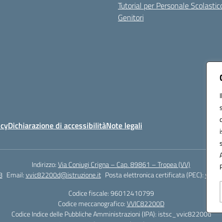
Tutorial per Personale Scolastic
Genitori
icy
Dichiarazione di accessibilità
Note legali
Indirizzo:
Via Coniugi Crigna – Cap. 89861 – Tropea (VV)
8
Email:
vvic82200d@istruzione.it
Posta elettronica certificata (PEC):
vvic8
Codice fiscale: 96012410799
Codice meccanografico:
VVIC82200D
Codice Indice delle Pubbliche Amministrazioni (IPA): istsc_vvic82200d