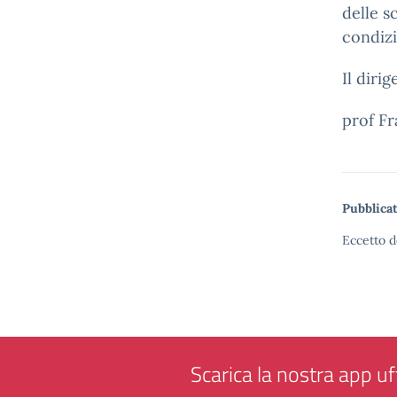
delle s
condiz
Il diri
prof F
Pubblicat
Eccetto d
Scarica la nostra app uff