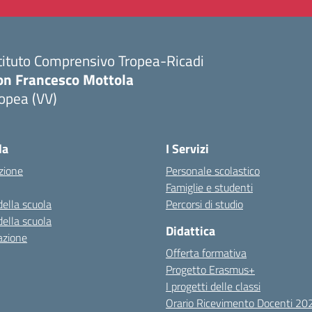
tituto Comprensivo Tropea-Ricadi
on Francesco Mottola
opea (VV)
Visita la pagina iniziale della scuola
la
I Servizi
zione
Personale scolastico
Famiglie e studenti
della scuola
Percorsi di studio
della scuola
Didattica
azione
Offerta formativa
Progetto Erasmus+
I progetti delle classi
Orario Ricevimento Docenti 2