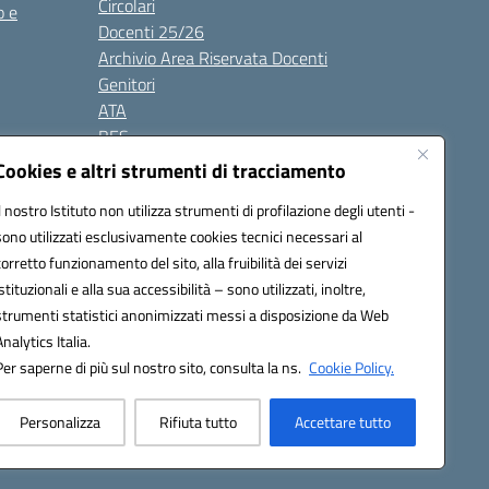
Circolari
o e
Docenti 25/26
Archivio Area Riservata Docenti
Genitori
ATA
BES
Modulistica
Cookies e altri strumenti di tracciamento
Contatti
Il nostro Istituto non utilizza strumenti di profilazione degli utenti -
Gallery
sono utilizzati esclusivamente cookies tecnici necessari al
corretto funzionamento del sito, alla fruibilità dei servizi
istituzionali e alla sua accessibilità – sono utilizzati, inoltre,
strumenti statistici anonimizzati messi a disposizione da Web
Analytics Italia.
Per saperne di più sul nostro sito, consulta la ns.
Cookie Policy.
2200d@pec.istruzione.it
Personalizza
Rifiuta tutto
Accettare tutto