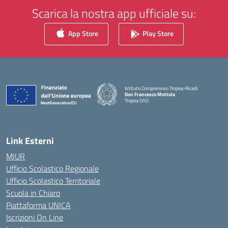
Scarica la nostra app ufficiale su:
App Store
Play Store
Istituto Comprensivo Tropea-Ricadi
Don Francesco Mottola
Tropea (VV)
— Visita la pagina iniziale della scuola
Link Esterni
MIUR
Ufficio Scolastico Regionale
Ufficio Scolastico Territoriale
Scuola in Chiaro
Piattaforma UNICA
Iscrizioni On Line