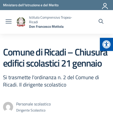
Vai ai contenuti
Vai al menu di navigazione
Vai al footer
Ministero dell'Istruzione e del Merito
Istituto Comprensivo Tropea-
Ricadi
Don Francesco Mottola
Apr
Comune di Ricadi – Chiusura
edifici scolastici 21 gennaio
Si trasmette l'ordinanza n. 2 del Comune di
Ricadi. Il dirigente scolastico
Personale scolastico
Dirigente Scolastico