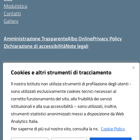
Modulistica
Contatti
Gallery
Amministrazione Trasparente
Albo Online
Privacy Policy
Dichiarazione di accessibilità
Note legali
Indirizzo:
Via Coniugi Crigna – Cap. 89861 – Tropea (VV)
Cookies e altri strumenti di tracciamento
Centralino:
0963666418
Email:
vvic82200d@istruzione.it
Posta elettronica certificata (PEC):
Il nostro Istituto non utilizza strumenti di profilazione degli utenti -
vvic82200d@pec.istruzione.it
sono utilizzati esclusivamente cookies tecnici necessari al
Codice fiscale: 96012410799
corretto funzionamento del sito, alla fruibilità dei servizi
Codice meccanografico:
VVIC82200D
istituzionali e alla sua accessibilità – sono utilizzati, inoltre,
Codice Indice delle Pubbliche Amministrazioni (IPA): istsc_vvic82200d
strumenti statistici anonimizzati messi a disposizione da Web
Codice unico di fatturazione (CUF): UFUKAE
Analytics Italia.
Per saperne di più sul nostro sito, consulta la ns.
Cookie Policy.
Hosting & Powered by 3D Solution S.r.l.