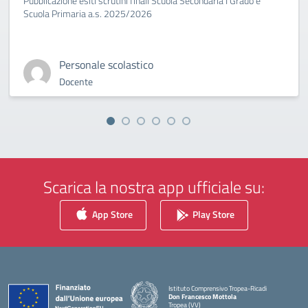
Pubblicazione esiti scrutini finali Scuola Secondaria I Grado e
Scuola Primaria a.s. 2025/2026
Personale scolastico
Docente
Scarica la nostra app ufficiale su:
App Store
Play Store
Istituto Comprensivo Tropea-Ricadi
Don Francesco Mottola
Tropea (VV)