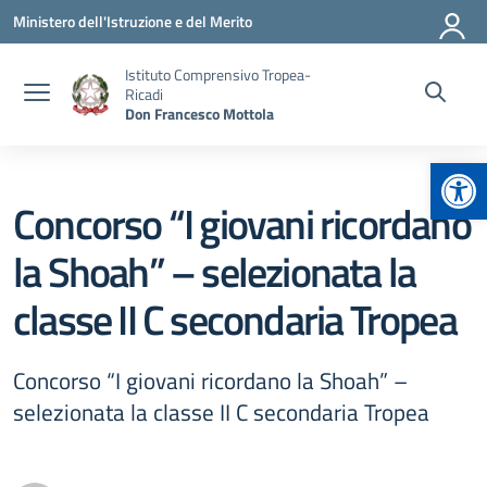
Vai ai contenuti
Vai al menu di navigazione
Vai al footer
Ministero dell'Istruzione e del Merito
Istituto Comprensivo Tropea-
Ricadi
Don Francesco Mottola
Apr
Concorso “I giovani ricordano
la Shoah” – selezionata la
classe II C secondaria Tropea
Concorso “I giovani ricordano la Shoah” –
selezionata la classe II C secondaria Tropea