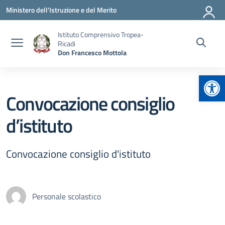
Vai ai contenuti
Vai al menu di navigazione
Vai al footer
Ministero dell'Istruzione e del Merito
Istituto Comprensivo Tropea-
Ricadi
Don Francesco Mottola
Apr
Convocazione consiglio
d’istituto
Convocazione consiglio d'istituto
Personale scolastico