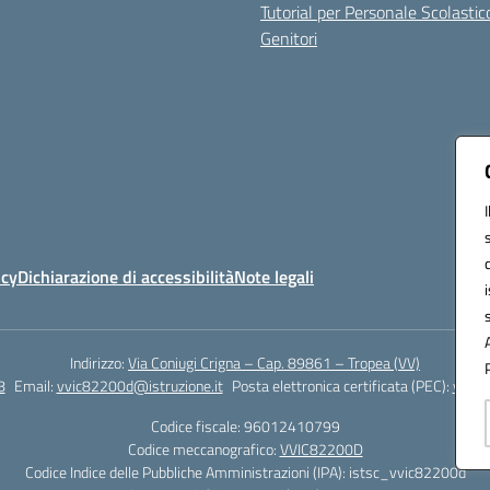
Tutorial per Personale Scolastic
Genitori
icy
Dichiarazione di accessibilità
Note legali
Indirizzo:
Via Coniugi Crigna – Cap. 89861 – Tropea (VV)
8
Email:
vvic82200d@istruzione.it
Posta elettronica certificata (PEC):
vvic8
Codice fiscale: 96012410799
Codice meccanografico:
VVIC82200D
Codice Indice delle Pubbliche Amministrazioni (IPA): istsc_vvic82200d