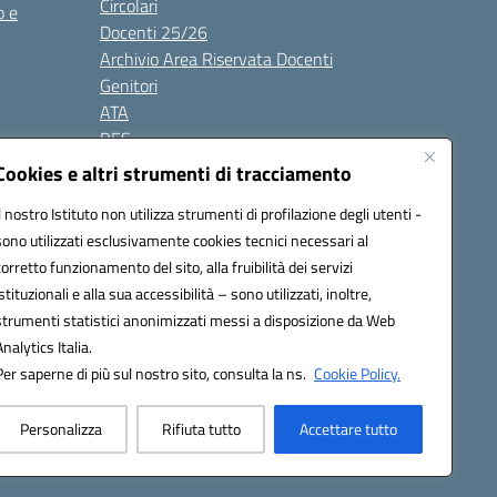
Circolari
o e
Docenti 25/26
Archivio Area Riservata Docenti
Genitori
ATA
BES
Modulistica
Cookies e altri strumenti di tracciamento
Contatti
Il nostro Istituto non utilizza strumenti di profilazione degli utenti -
Gallery
sono utilizzati esclusivamente cookies tecnici necessari al
corretto funzionamento del sito, alla fruibilità dei servizi
istituzionali e alla sua accessibilità – sono utilizzati, inoltre,
strumenti statistici anonimizzati messi a disposizione da Web
Analytics Italia.
Per saperne di più sul nostro sito, consulta la ns.
Cookie Policy.
2200d@pec.istruzione.it
Personalizza
Rifiuta tutto
Accettare tutto