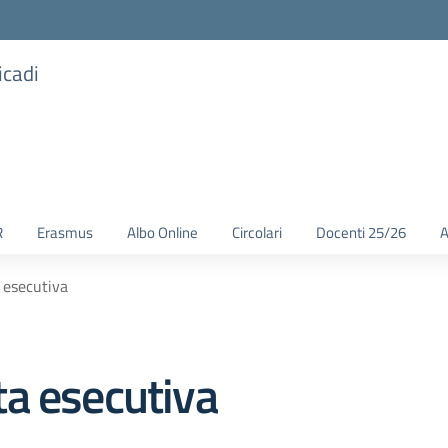
icadi
R
Erasmus
Albo Online
Circolari
Docenti 25/26
A
 esecutiva
a esecutiva