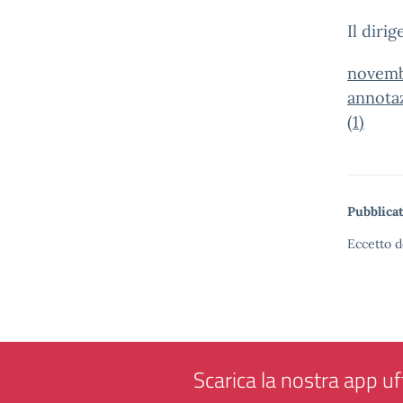
Il diri
novemb
annota
(1)
Pubblicat
Eccetto d
Scarica la nostra app uff