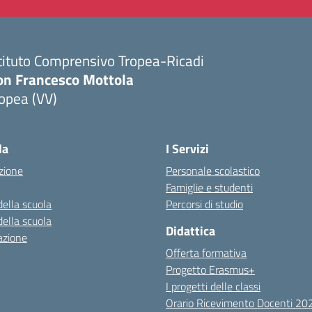
tituto Comprensivo Tropea-Ricadi
on Francesco Mottola
opea (VV)
Visita la pagina iniziale della scuola
la
I Servizi
zione
Personale scolastico
Famiglie e studenti
della scuola
Percorsi di studio
della scuola
Didattica
azione
Offerta formativa
Progetto Erasmus+
I progetti delle classi
Orario Ricevimento Docenti 2