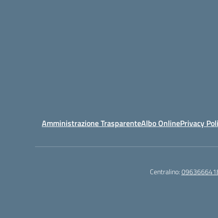
Amministrazione Trasparente
Albo Online
Privacy Pol
Centralino:
096366641