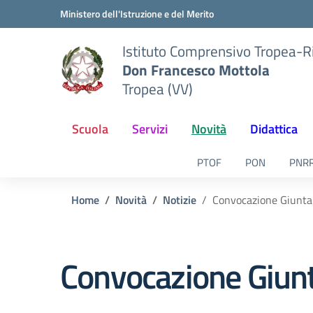
Vai ai contenuti
Vai al menu di navigazione
Vai al footer
Ministero dell'Istruzione e del Merito
Istituto Comprensivo Tropea-R
Don Francesco Mottola
Tropea (VV)
Scuola
Servizi
Novità
Didattica
PTOF
PON
PNR
Home
Novità
Notizie
Convocazione Giunta
Convocazione Giunt