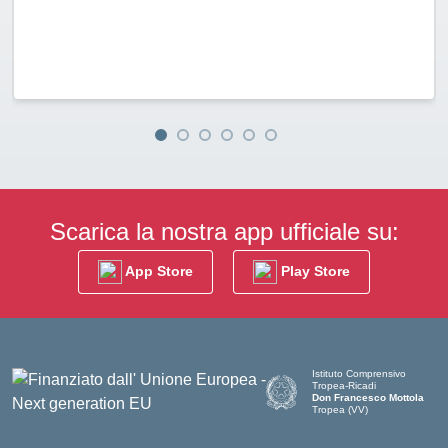
Scarica la nostra app ufficiale su:
App Store
Play Store
Istituto Comprensivo
Tropea-Ricadi
Don Francesco Mottola
Tropea (VV)
— Visita la pagina iniziale del