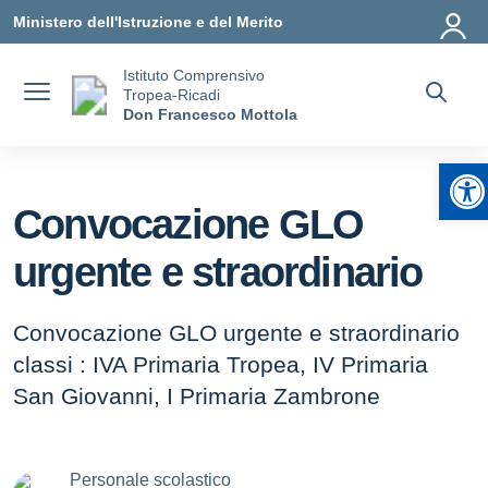
Vai ai contenuti
Vai al menu di navigazione
Vai al footer
Ministero dell'Istruzione e del Merito
Istituto Comprensivo
Tropea-Ricadi
Don Francesco Mottola
Ap
Convocazione GLO
urgente e straordinario
Convocazione GLO urgente e straordinario
classi : IVA Primaria Tropea, IV Primaria
San Giovanni, I Primaria Zambrone
Personale scolastico