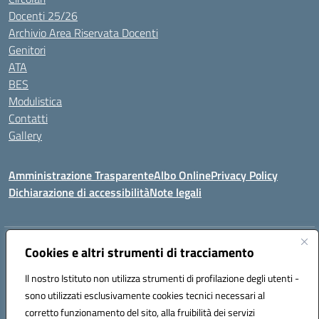
Docenti 25/26
Archivio Area Riservata Docenti
Genitori
ATA
BES
Modulistica
Contatti
Gallery
Amministrazione Trasparente
Albo Online
Privacy Policy
Dichiarazione di accessibilità
Note legali
Indirizzo:
Via Coniugi Crigna – Cap. 89861 – Tropea (VV)
Cookies e altri strumenti di tracciamento
Centralino:
0963666418
Email:
vvic82200d@istruzione.it
Posta elettronica certificata (PEC):
Il nostro Istituto non utilizza strumenti di profilazione degli utenti -
vvic82200d@pec.istruzione.it
sono utilizzati esclusivamente cookies tecnici necessari al
Codice fiscale: 96012410799
corretto funzionamento del sito, alla fruibilità dei servizi