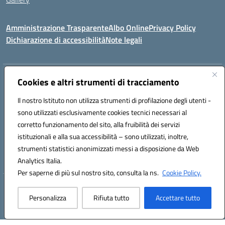
Amministrazione Trasparente
Albo Online
Privacy Policy
Dichiarazione di accessibilità
Note legali
Indirizzo:
Via Coniugi Crigna – Cap. 89861 – Tropea (VV)
Cookies e altri strumenti di tracciamento
Centralino:
0963666418
Email:
vvic82200d@istruzione.it
Posta elettronica certificata (PEC):
Il nostro Istituto non utilizza strumenti di profilazione degli utenti -
vvic82200d@pec.istruzione.it
sono utilizzati esclusivamente cookies tecnici necessari al
Codice fiscale: 96012410799
corretto funzionamento del sito, alla fruibilità dei servizi
Codice meccanografico:
VVIC82200D
istituzionali e alla sua accessibilità – sono utilizzati, inoltre,
Codice Indice delle Pubbliche Amministrazioni (IPA): istsc_vvic82200d
strumenti statistici anonimizzati messi a disposizione da Web
Codice unico di fatturazione (CUF): UFUKAE
Analytics Italia.
Per saperne di più sul nostro sito, consulta la ns.
Cookie Policy.
Hosting & Powered by 3D Solution S.r.l.
Personalizza
Rifiuta tutto
Accettare tutto
Concept & Design by Designers Italia