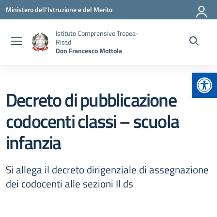
Vai ai contenuti
Vai al menu di navigazione
Vai al footer
Ministero dell'Istruzione e del Merito
Istituto Comprensivo Tropea-
Ricadi
Don Francesco Mottola
Apr
Decreto di pubblicazione
codocenti classi – scuola
infanzia
Si allega il decreto dirigenziale di assegnazione
dei codocenti alle sezioni Il ds