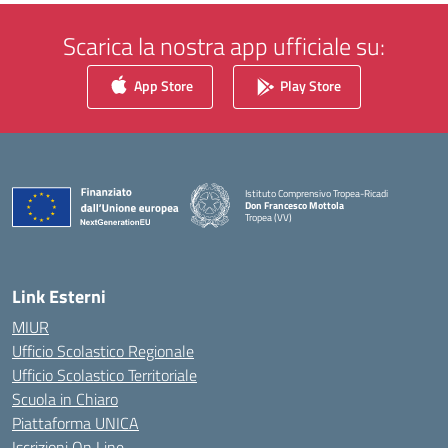
Scarica la nostra app ufficiale su:
App Store
Play Store
Istituto Comprensivo Tropea-Ricadi
Don Francesco Mottola
Tropea (VV)
— Visita la pagina iniziale della scuola
Link Esterni
MIUR
Ufficio Scolastico Regionale
Ufficio Scolastico Territoriale
Scuola in Chiaro
Piattaforma UNICA
Iscrizioni On Line