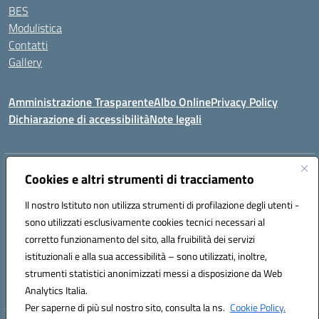
BES
Modulistica
Contatti
Gallery
Amministrazione Trasparente
Albo Online
Privacy Policy
Dichiarazione di accessibilità
Note legali
Indirizzo:
Via Coniugi Crigna – Cap. 89861 – Tropea (VV)
Cookies e altri strumenti di tracciamento
Centralino:
0963666418
Email:
vvic82200d@istruzione.it
Posta elettronica certificata (PEC):
Il nostro Istituto non utilizza strumenti di profilazione degli utenti -
vvic82200d@pec.istruzione.it
sono utilizzati esclusivamente cookies tecnici necessari al
Codice fiscale: 96012410799
corretto funzionamento del sito, alla fruibilità dei servizi
Codice meccanografico:
VVIC82200D
istituzionali e alla sua accessibilità – sono utilizzati, inoltre,
Codice Indice delle Pubbliche Amministrazioni (IPA): istsc_vvic82200d
strumenti statistici anonimizzati messi a disposizione da Web
Codice unico di fatturazione (CUF): UFUKAE
Analytics Italia.
Per saperne di più sul nostro sito, consulta la ns.
Cookie Policy.