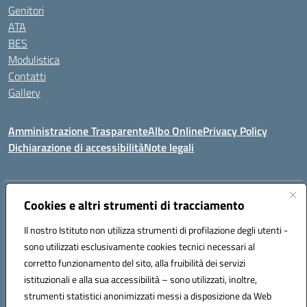
Genitori
ATA
BES
Modulistica
Contatti
Gallery
Amministrazione Trasparente
Albo Online
Privacy Policy
Dichiarazione di accessibilità
Note legali
Indirizzo:
Via Coniugi Crigna – Cap. 89861 – Tropea (VV)
Cookies e altri strumenti di tracciamento
Centralino:
0963666418
Email:
vvic82200d@istruzione.it
Posta elettronica certificata (PEC):
Il nostro Istituto non utilizza strumenti di profilazione degli utenti -
vvic82200d@pec.istruzione.it
sono utilizzati esclusivamente cookies tecnici necessari al
Codice fiscale: 96012410799
corretto funzionamento del sito, alla fruibilità dei servizi
Codice meccanografico:
VVIC82200D
istituzionali e alla sua accessibilità – sono utilizzati, inoltre,
Codice Indice delle Pubbliche Amministrazioni (IPA): istsc_vvic82200d
strumenti statistici anonimizzati messi a disposizione da Web
Codice unico di fatturazione (CUF): UFUKAE