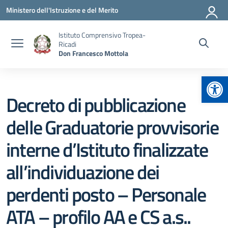
Vai ai contenuti
Vai al menu di navigazione
Vai al footer
Ministero dell'Istruzione e del Merito
Istituto Comprensivo Tropea-
Ricadi
Don Francesco Mottola
Apr
Decreto di pubblicazione
delle Graduatorie provvisorie
interne d’Istituto finalizzate
all’individuazione dei
perdenti posto – Personale
ATA – profilo AA e CS a.s..