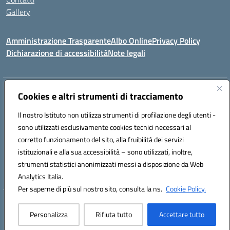
Gallery
Amministrazione Trasparente
Albo Online
Privacy Policy
Dichiarazione di accessibilità
Note legali
Indirizzo:
Via Coniugi Crigna – Cap. 89861 – Tropea (VV)
Cookies e altri strumenti di tracciamento
Centralino:
0963666418
Email:
vvic82200d@istruzione.it
Posta elettronica certificata (PEC):
Il nostro Istituto non utilizza strumenti di profilazione degli utenti -
vvic82200d@pec.istruzione.it
sono utilizzati esclusivamente cookies tecnici necessari al
Codice fiscale: 96012410799
corretto funzionamento del sito, alla fruibilità dei servizi
Codice meccanografico:
VVIC82200D
istituzionali e alla sua accessibilità – sono utilizzati, inoltre,
Codice Indice delle Pubbliche Amministrazioni (IPA): istsc_vvic82200d
strumenti statistici anonimizzati messi a disposizione da Web
Codice unico di fatturazione (CUF): UFUKAE
Analytics Italia.
Per saperne di più sul nostro sito, consulta la ns.
Cookie Policy.
Hosting & Powered by 3D Solution S.r.l.
Personalizza
Rifiuta tutto
Accettare tutto
Concept & Design by Designers Italia