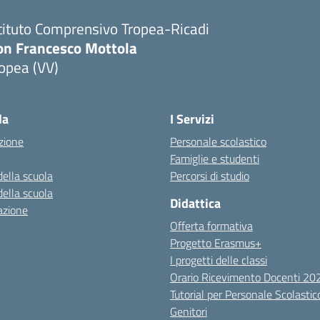
tituto Comprensivo Tropea-Ricadi
on Francesco Mottola
opea (VV)
Visita la pagina iniziale della scuola
la
I Servizi
zione
Personale scolastico
Famiglie e studenti
della scuola
Percorsi di studio
della scuola
Didattica
azione
Offerta formativa
Progetto Erasmus+
I progetti delle classi
Orario Ricevimento Docenti 2
Tutorial per Personale Scolastic
Genitori