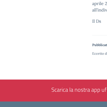
aprile 
all’ind
Il Ds
Pubblicat
Eccetto d
Scarica la nostra app uff