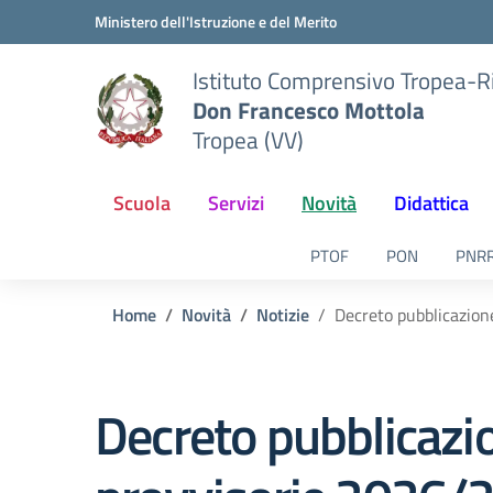
Vai ai contenuti
Vai al menu di navigazione
Vai al footer
Ministero dell'Istruzione e del Merito
Istituto Comprensivo Tropea-R
Don Francesco Mottola
Tropea (VV)
Scuola
Servizi
Novità
Didattica
PTOF
PON
PNR
Home
Novità
Notizie
Decreto pubblicazion
Decreto pubblicazio