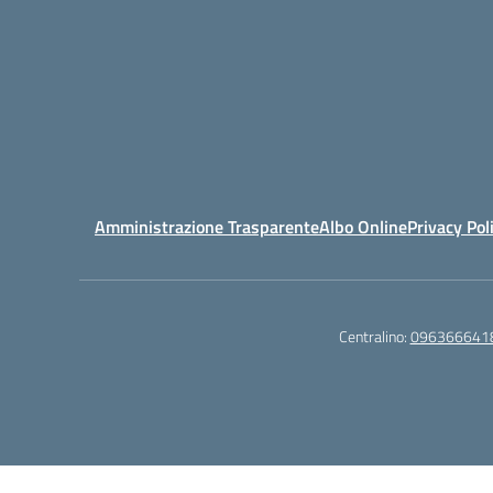
Amministrazione Trasparente
Albo Online
Privacy Pol
Centralino:
096366641