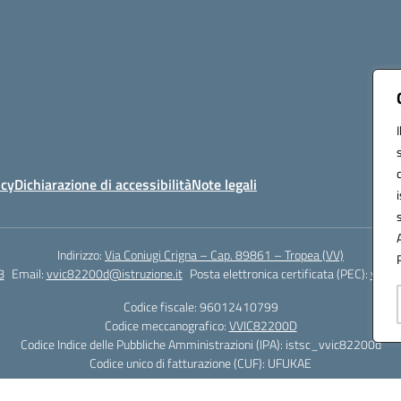
icy
Dichiarazione di accessibilità
Note legali
Indirizzo:
Via Coniugi Crigna – Cap. 89861 – Tropea (VV)
8
Email:
vvic82200d@istruzione.it
Posta elettronica certificata (PEC):
vvic8
Codice fiscale: 96012410799
Codice meccanografico:
VVIC82200D
Codice Indice delle Pubbliche Amministrazioni (IPA): istsc_vvic82200d
Codice unico di fatturazione (CUF): UFUKAE