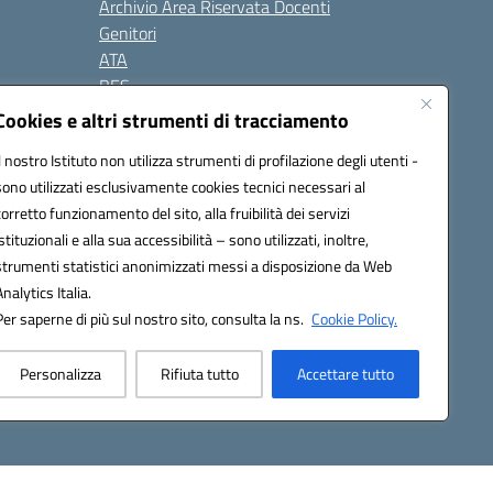
Archivio Area Riservata Docenti
Genitori
ATA
BES
Modulistica
Cookies e altri strumenti di tracciamento
Contatti
Il nostro Istituto non utilizza strumenti di profilazione degli utenti -
Gallery
sono utilizzati esclusivamente cookies tecnici necessari al
corretto funzionamento del sito, alla fruibilità dei servizi
istituzionali e alla sua accessibilità – sono utilizzati, inoltre,
strumenti statistici anonimizzati messi a disposizione da Web
Analytics Italia.
Per saperne di più sul nostro sito, consulta la ns.
Cookie Policy.
2200d@pec.istruzione.it
Personalizza
Rifiuta tutto
Accettare tutto