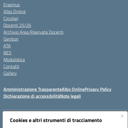
Erasmus
Albo Online
Circolari
Docenti 25/26
Archivio Area Riservata Docenti
Genitori
ATA
BES
Modulistica
Contatti
Gallery
Amministrazione Trasparente
Albo Online
Privacy Policy
Dichiarazione di accessibilità
Note legali
Indirizzo:
Via Coniugi Crigna – Cap. 89861 – Tropea (VV)
Cookies e altri strumenti di tracciamento
Centralino:
0963666418
Email:
vvic82200d@istruzione.it