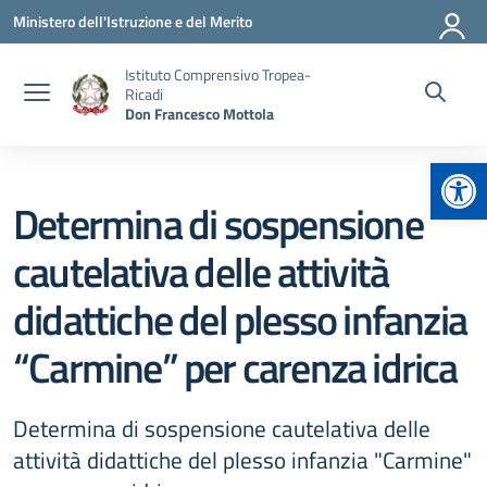
Vai ai contenuti
Vai al menu di navigazione
Vai al footer
Ministero dell'Istruzione e del Merito
Istituto Comprensivo Tropea-
Ricadi
Don Francesco Mottola
Apr
Determina di sospensione
cautelativa delle attività
didattiche del plesso infanzia
“Carmine” per carenza idrica
Determina di sospensione cautelativa delle
attività didattiche del plesso infanzia "Carmine"