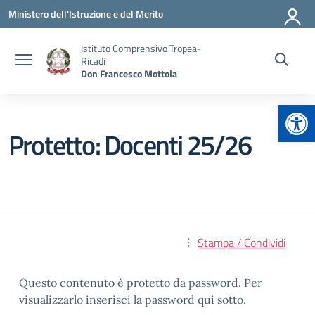
Vai ai contenuti
Vai al menu di navigazione
Vai al footer
Ministero dell'Istruzione e del Merito
Istituto Comprensivo Tropea-
Ricadi
Don Francesco Mottola
Apr
Protetto: Docenti 25/26
Stampa / Condividi
Questo contenuto è protetto da password. Per
visualizzarlo inserisci la password qui sotto.