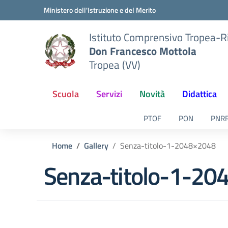
Vai ai contenuti
Vai al menu di navigazione
Vai al footer
Ministero dell'Istruzione e del Merito
Istituto Comprensivo Tropea-R
Don Francesco Mottola
Tropea (VV)
Scuola
Servizi
Novità
Didattica
PTOF
PON
PNR
Home
Gallery
Senza-titolo-1-2048×2048
Senza-titolo-1-2