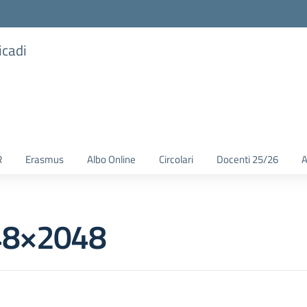
icadi
R
Erasmus
Albo Online
Circolari
Docenti 25/26
A
048×2048