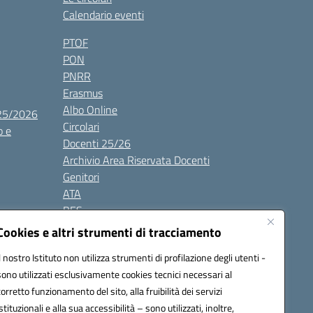
Calendario eventi
PTOF
PON
PNRR
Erasmus
Albo Online
025/2026
Circolari
o e
Docenti 25/26
Archivio Area Riservata Docenti
Genitori
ATA
BES
Modulistica
Cookies e altri strumenti di tracciamento
Contatti
Il nostro Istituto non utilizza strumenti di profilazione degli utenti -
Gallery
sono utilizzati esclusivamente cookies tecnici necessari al
corretto funzionamento del sito, alla fruibilità dei servizi
istituzionali e alla sua accessibilità – sono utilizzati, inoltre,