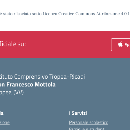
è stato rilasciato sotto Licenza Creative Commons Attribuzione 4.0 It
iciale su:
App
tituto Comprensivo Tropea-Ricadi
on Francesco Mottola
opea (VV)
Visita la pagina iniziale della scuola
la
I Servizi
zione
Personale scolastico
Famiglie e studenti