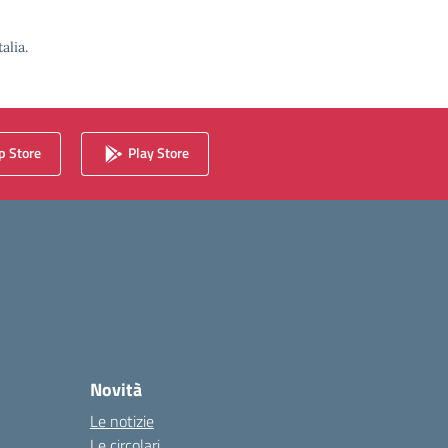
alia.
 Store
Play Store
Novità
Le notizie
Le circolari