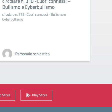
circolare n. 318 -Cuori connessi –
Avvi
Bullismo e Cyberbullismo
INC
circolare n. 318 -Cuori connessi - Bullismo e
Avvio 
Cyberbullismo
plesso 
Personale scolastico
 Store
Play Store