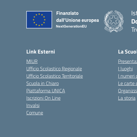
Is
D
Tr
— 
Link Esterni
La Scuo
MIUR
Presenta
Ufficio Scolastico Regionale
I luoghi
Ufficio Scolastico Territoriale
I numeri 
Scuola in Chiaro
Le carte 
Piattaforma UNICA
Organizz
Iscrizioni On Line
La storia
Invalsi
Comune