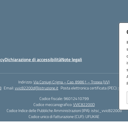
icy
Dichiarazione di accessibilità
Note legali
Indirizzo:
Via Coniugi Crigna – Cap. 89861 – Tropea (VV)
8
Email:
vvic82200d@istruzione.it
Posta elettronica certificata (PEC):
vvic8
Codice fiscale: 96012410799
Codice meccanografico:
VVIC82200D
Codice Indice delle Pubbliche Amministrazioni (IPA): istsc_vvic82200d
Codice unico di fatturazione (CUF): UFUKAE