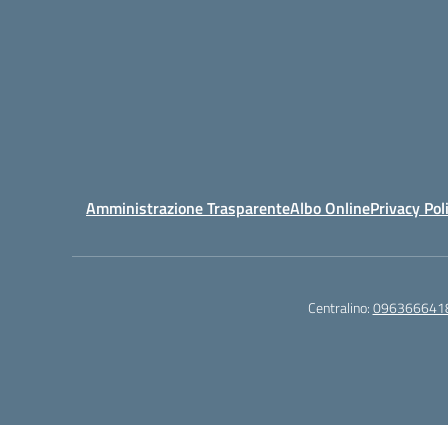
Amministrazione Trasparente
Albo Online
Privacy Pol
Centralino:
096366641