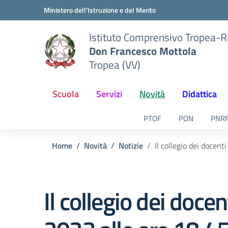
Vai ai contenuti
Vai al menu di navigazione
Vai al footer
Ministero dell'Istruzione e del Merito
Istituto Comprensivo Tropea-R
Don Francesco Mottola
Tropea (VV)
Scuola
Servizi
Novità
Didattica
PTOF
PON
PNR
Home
Novità
Notizie
Il collegio dei docen
Il collegio dei doc