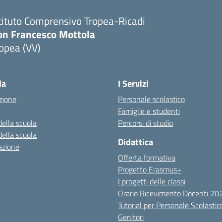
tituto Comprensivo Tropea-Ricadi
on Francesco Mottola
opea (VV)
Visita la pagina iniziale della scuola
la
I Servizi
zione
Personale scolastico
Famiglie e studenti
della scuola
Percorsi di studio
della scuola
Didattica
azione
Offerta formativa
Progetto Erasmus+
I progetti delle classi
Orario Ricevimento Docenti 2
Tutorial per Personale Scolastic
Genitori