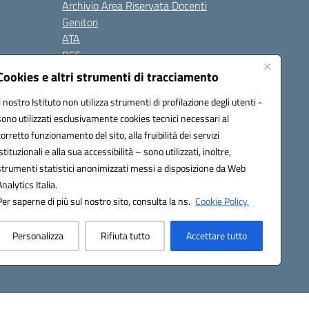
Archivio Area Riservata Docenti
Genitori
ATA
BES
Modulistica
Cookies e altri strumenti di tracciamento
Contatti
Il nostro Istituto non utilizza strumenti di profilazione degli utenti -
Gallery
sono utilizzati esclusivamente cookies tecnici necessari al
corretto funzionamento del sito, alla fruibilità dei servizi
istituzionali e alla sua accessibilità – sono utilizzati, inoltre,
strumenti statistici anonimizzati messi a disposizione da Web
Analytics Italia.
Per saperne di più sul nostro sito, consulta la ns.
Cookie Policy.
2200d@pec.istruzione.it
Personalizza
Rifiuta tutto
Accettare tutto