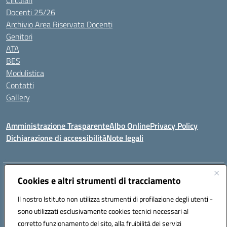
Circolari
Docenti 25/26
Archivio Area Riservata Docenti
Genitori
ATA
BES
Modulistica
Contatti
Gallery
Amministrazione Trasparente
Albo Online
Privacy Policy
Dichiarazione di accessibilità
Note legali
Indirizzo:
Via Coniugi Crigna – Cap. 89861 – Tropea (VV)
Cookies e altri strumenti di tracciamento
Centralino:
0963666418
Email:
vvic82200d@istruzione.it
Posta elettronica certificata (PEC):
Il nostro Istituto non utilizza strumenti di profilazione degli utenti -
vvic82200d@pec.istruzione.it
sono utilizzati esclusivamente cookies tecnici necessari al
Codice fiscale: 96012410799
corretto funzionamento del sito, alla fruibilità dei servizi