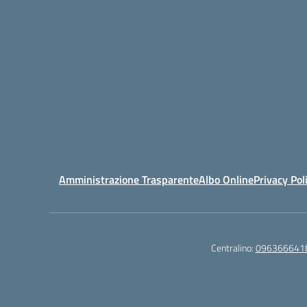
Amministrazione Trasparente
Albo Online
Privacy Pol
Centralino:
096366641