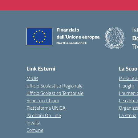
Is
D
Tr
— 
Link Esterni
La Scuo
MIUR
Presenta
Ufficio Scolastico Regionale
I luoghi
Ufficio Scolastico Territoriale
I numeri 
Scuola in Chiaro
Le carte 
Piattaforma UNICA
Organizz
Iscrizioni On Line
La storia
Invalsi
Comune