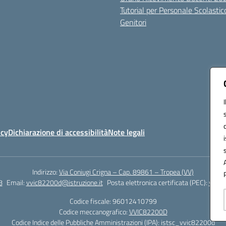
Tutorial per Personale Scolastic
Genitori
icy
Dichiarazione di accessibilità
Note legali
Indirizzo:
Via Coniugi Crigna – Cap. 89861 – Tropea (VV)
8
Email:
vvic82200d@istruzione.it
Posta elettronica certificata (PEC):
vvic8
Codice fiscale: 96012410799
Codice meccanografico:
VVIC82200D
Codice Indice delle Pubbliche Amministrazioni (IPA): istsc_vvic82200d