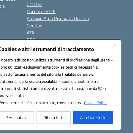
Circolari
o e
Docenti 25/26
Archivio Area Riservata Docenti
Genitori
ATA
BES
Modulistica
Cookies e altri strumenti di tracciamento
Contatti
Il nostro Istituto non utilizza strumenti di profilazione degli utenti -
Gallery
sono utilizzati esclusivamente cookies tecnici necessari al
corretto funzionamento del sito, alla fruibilità dei servizi
istituzionali e alla sua accessibilità – sono utilizzati, inoltre,
strumenti statistici anonimizzati messi a disposizione da Web
Analytics Italia.
Per saperne di più sul nostro sito, consulta la ns.
Cookie Policy.
2200d@pec.istruzione.it
Personalizza
Rifiuta tutto
Accettare tutto