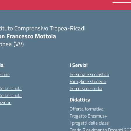
tituto Comprensivo Tropea-Ricadi
on Francesco Mottola
opea (VV)
Visita la pagina iniziale della scuola
la
I Servizi
zione
Personale scolastico
Famiglie e studenti
della scuola
Percorsi di studio
della scuola
Didattica
azione
Offerta formativa
Progetto Erasmus+
I progetti delle classi
Orario Ricevimento Docenti 2