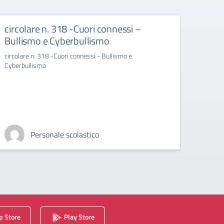
circolare n. 318 -Cuori connessi –
Avvi
Bullismo e Cyberbullismo
INC
circolare n. 318 -Cuori connessi - Bullismo e
Avvio 
Cyberbullismo
plesso 
Personale scolastico
 Store
Play Store