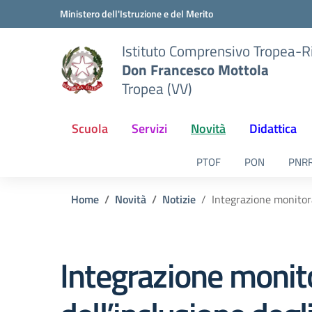
Vai ai contenuti
Vai al menu di navigazione
Vai al footer
Ministero dell'Istruzione e del Merito
Istituto Comprensivo Tropea-R
Don Francesco Mottola
Tropea (VV)
Scuola
Servizi
Novità
Didattica
PTOF
PON
PNR
Home
Novità
Notizie
Integrazione monitora
Integrazione monito